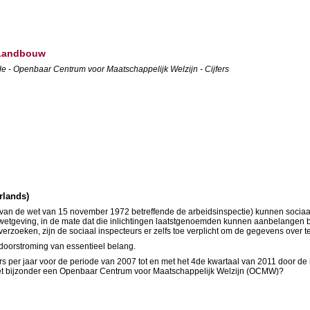
 Landbouw
ude - Openbaar Centrum voor Maatschappelijk Welzijn - Cijfers
rlands)
l 5 van de wet van 15 november 1972 betreffende de arbeidsinspectie) kunnen soci
etgeving, in de mate dat die inlichtingen laatstgenoemden kunnen aanbelangen bij 
oeken, zijn de sociaal inspecteurs er zelfs toe verplicht om de gegevens over t
e-doorstroming van essentieel belang.
per jaar voor de periode van 2007 tot en met het 4de kwartaal van 2011 door de in
het bijzonder een Openbaar Centrum voor Maatschappelijk Welzijn (OCMW)?