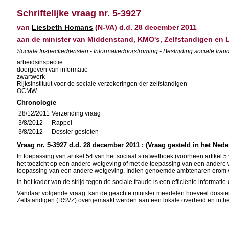
Schriftelijke vraag nr. 5-3927
van
Liesbeth Homans
(N-VA) d.d. 28 december 2011
aan de minister van Middenstand, KMO's, Zelfstandigen en
Sociale Inspectiediensten - Informatiedoorstroming - Bestrijding sociale fra
arbeidsinspectie
doorgeven van informatie
zwartwerk
Rijksinstituut voor de sociale verzekeringen der zelfstandigen
OCMW
Chronologie
28/12/2011
Verzending vraag
3/8/2012
Rappel
3/8/2012
Dossier gesloten
Vraag nr. 5-3927 d.d. 28 december 2011 : (Vraag gesteld in het Nede
In toepassing van artikel 54 van het sociaal strafwetboek (voorheen artike
het toezicht op een andere wetgeving of met de toepassing van een andere w
toepassing van een andere wetgeving. Indien genoemde ambtenaren erom verz
In het kader van de strijd tegen de sociale fraude is een efficiënte informati
Vandaar volgende vraag: kan de geachte minister meedelen hoeveel dossiers 
Zelfstandigen (RSVZ) overgemaakt werden aan een lokale overheid en in 