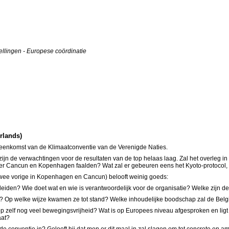
ellingen - Europese coördinatie
erlands)
eenkomst van de Klimaatconventie van de Verenigde Naties.
n de verwachtingen voor de resultaten van de top helaas laag. Zal het overleg in 
er Cancun en Kopenhagen faalden? Wat zal er gebeuren eens het Kyoto-protocol, d
 de twee vorige in Kopenhagen en Cancun) belooft weinig goeds:
leiden? Wie doet wat en wie is verantwoordelijk voor de organisatie? Welke zijn d
ke? Op welke wijze kwamen ze tot stand? Welke inhoudelijke boodschap zal de Bel
op zelf nog veel bewegingsvrijheid? Wat is op Europees niveau afgesproken en lig
aat?