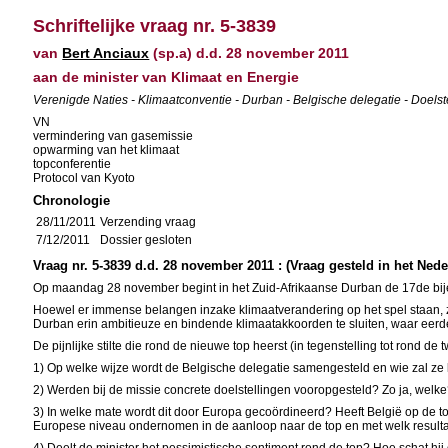
Schriftelijke vraag nr. 5-3839
van
Bert Anciaux
(sp.a) d.d. 28 november 2011
aan de minister van Klimaat en Energie
Verenigde Naties - Klimaatconventie - Durban - Belgische delegatie - Doelst
VN
vermindering van gasemissie
opwarming van het klimaat
topconferentie
Protocol van Kyoto
Chronologie
28/11/2011
Verzending vraag
7/12/2011
Dossier gesloten
Vraag nr. 5-3839 d.d. 28 november 2011 : (Vraag gesteld in het Ned
Op maandag 28 november begint in het Zuid-Afrikaanse Durban de 17de bij
Hoewel er immense belangen inzake klimaatverandering op het spel staan, zij
Durban erin ambitieuze en bindende klimaatakkoorden te sluiten, waar eerd
De pijnlijke stilte die rond de nieuwe top heerst (in tegenstelling tot rond
1) Op welke wijze wordt de Belgische delegatie samengesteld en wie zal ze 
2) Werden bij de missie concrete doelstellingen vooropgesteld? Zo ja, wel
3) In welke mate wordt dit door Europa gecoördineerd? Heeft België op de t
Europese niveau ondernomen in de aanloop naar de top en met welk result