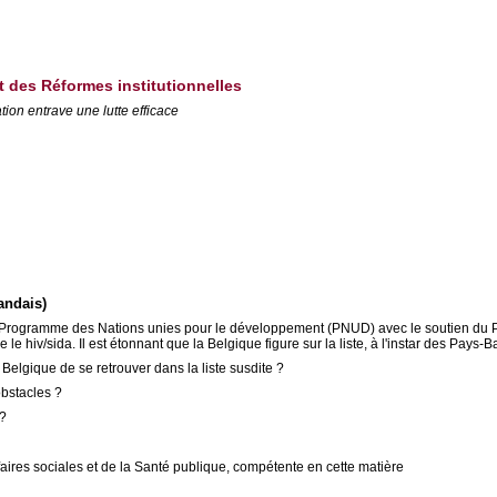
et des Réformes institutionnelles
ation entrave une lutte efficace
andais)
 du Programme des Nations unies pour le développement (PNUD) avec le soutien d
le hiv/sida. Il est étonnant que la Belgique figure sur la liste, à l'instar des Pays­
 Belgique de se retrouver dans la liste susdite ?
obstacles ?
 ?
faires sociales et de la Santé publique, compétente en cette matière