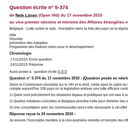
Question écrite n° 5-374
de
Nele Lijnen
(Open Vld) du 17 novembre 2010
au vice-premier ministre et ministre des Affaires étrangères 
Belgique - Lutte contre le sida - Inscription dans la liste des pays où la législ
sida
Onusida
prévention des maladies
Programme des Nations unies pour le développement
Chronologie
17/11/2010
Envoi question
24/11/2010
Réponse
Aussi posée à : question écrite
5-373
Question n° 5-374 du 17 novembre 2010 : (Question posée en néerl
Selon la Commission mondiale sur le VIH et le droit, créée dans le cadre
compte aujourd'hui 106 pays où la législation entrave une lutte efficace contre 
1) Quels sont précisément les obstacles légaux et politiques qui ont valu à la
2) Quelles initiatives concrètes la Belgique prendra-t-elle pour éliminer des 
3) Une concertation avec les communautés sera-t-elle nécessaire à cet effet
Réponse reçue le 24 novembre 2010 :
Je renvoie l’honorable membre à la vice-première ministre et ministre des Af