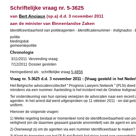
Schriftelijke vraag nr. 5-3625
van
Bert Anciaux
(sp.a) d.d. 3 november 2011
aan de minister van Binnenlandse Zaken
Identificeerbaarheid van politieagenten - Identificatienummer - Indignado
politie
kledingstuk
gemeentepolitie
Chronologie
3/11/2011
Verzending vraag
7/12/2011
Dossier gesloten
Heringediend als : schriftelijke vraag
5-4856
Vraag nr. 5-3625 d.d. 3 november 2011 : (Vraag gesteld in het Neder
Het Belgische advocatencollectief " Progress Lawyers Network " (PLN) deed 
minstens via een nummer. Aanleiding is het incident met de Griekse Indignad
Ter ondersteuning van hun oproep verwijzen de advocaten naar een recent 
agenten. In het arrest dat werd uitgesproken op 11 oktober 2011 - en dat ge
uniform.
Hierover de volgende vragen:
1) Welke regeling bestaat er momenteel rond de identificeerbaarheid van po
veiligheid (en de daarmee gepaard gaande anonimiteit) van de agent en and
2) Overweegt zij om de agenten via een nummer identificeerbaar te maken? Zi