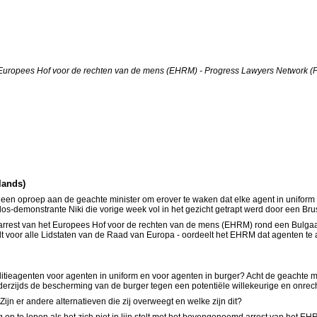
s - Europees Hof voor de rechten van de mens (EHRM) - Progress Lawyers Network (
lands)
een oproep aan de geachte minister om erover te waken dat elke agent in uniform 
os-demonstrante Niki die vorige week vol in het gezicht getrapt werd door een Bru
arrest van het Europees Hof voor de rechten van de mens (EHRM) rond een Bulgaar
ldt voor alle Lidstaten van de Raad van Europa - oordeelt het EHRM dat agenten te 
litieagenten voor agenten in uniform en voor agenten in burger? Acht de geachte m
erzijds de bescherming van de burger tegen een potentiële willekeurige en onrec
jn er andere alternatieven die zij overweegt en welke zijn dit?