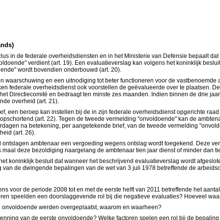
ands)
yclus in de federale overheidsdiensten en in het Ministerie van Defensie bepaalt d
oldoende" verdient (art. 19). Een evaluatieverslag kan volgens het koninklijk bes
ende" wordt bovendien onderbouwd (art. 20).
en waarschuwing en een uitnodiging tot beter functioneren voor de vastbenoemde a
ken federale overheidsdienst ook voorstellen de geëvalueerde over te plaatsen. De
het Directiecomité en bedraagt ten minste zes maanden. Indien binnen de drie ja
de overheid (art. 21).
ef, een beroep kan instellen bij de in zijn federale overheidsdienst opgerichte raa
opschortend (art. 22). Tegen de tweede vermelding "onvoldoende" kan de ambtenaar
rdagen na betekening, per aangetekende brief, van de tweede vermelding "onvoldoen
id (art. 26).
id ontslagen ambtenaar een vergoeding wegens ontslag wordt toegekend. Deze verg
es maal deze bezoldiging naargelang de ambtenaar tien jaar dienst of minder dan tien 
koninklijk besluit dat wanneer het beschrijvend evaluatieverslag wordt afgeslo
 van de dwingende bepalingen van de wet van 3 juli 1978 betreffende de arbeidso
vens voor de periode 2008 tot en met de eerste helft van 2011 betreffende het aan
toren speelden een doorslaggevende rol bij die negatieve evaluaties? Hoeveel w
ste onvoldoende werden overgeplaatst, waarom en waarheen?
nning van de eerste onvoldoende? Welke factoren spelen een rol bij de bepaling 