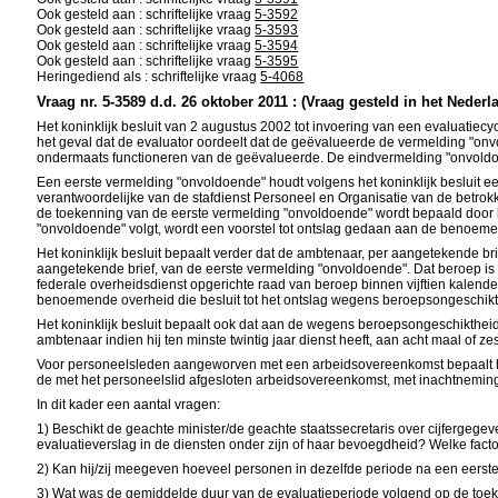
Ook gesteld aan : schriftelijke vraag
5-3592
Ook gesteld aan : schriftelijke vraag
5-3593
Ook gesteld aan : schriftelijke vraag
5-3594
Ook gesteld aan : schriftelijke vraag
5-3595
Heringediend als : schriftelijke vraag
5-4068
Vraag nr. 5-3589 d.d. 26 oktober 2011 : (Vraag gesteld in het Nederl
Het koninklijk besluit van 2 augustus 2002 tot invoering van een evaluatiec
het geval dat de evaluator oordeelt dat de geëvalueerde de vermelding "onv
ondermaats functioneren van de geëvalueerde. De eindvermelding "onvoldo
Een eerste vermelding "onvoldoende" houdt volgens het koninklijk besluit e
verantwoordelijke van de stafdienst Personeel en Organisatie van de betrok
de toekenning van de eerste vermelding "onvoldoende" wordt bepaald door 
"onvoldoende" volgt, wordt een voorstel tot ontslag gedaan aan de benoemen
Het koninklijk besluit bepaalt verder dat de ambtenaar, per aangetekende bri
aangetekende brief, van de eerste vermelding "onvoldoende". Dat beroep is 
federale overheidsdienst opgerichte raad van beroep binnen vijftien kalende
benoemende overheid die besluit tot het ontslag wegens beroepsongeschikthe
Het koninklijk besluit bepaalt ook dat aan de wegens beroepsongeschikthe
ambtenaar indien hij ten minste twintig jaar dienst heeft, aan acht maal of z
Voor personeelsleden aangeworven met een arbeidsovereenkomst bepaalt het 
de met het personeelslid afgesloten arbeidsovereenkomst, met inachtneming
In dit kader een aantal vragen:
1) Beschikt de geachte minister/de geachte staatssecretaris over cijfergege
evaluatieverslag in de diensten onder zijn of haar bevoegdheid? Welke fac
2) Kan hij/zij meegeven hoeveel personen in dezelfde periode na een eer
3) Wat was de gemiddelde duur van de evaluatieperiode volgend op de toeke