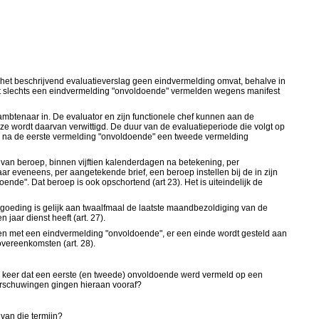
at het beschrijvend evaluatieverslag geen eindvermelding omvat, behalve in
luit slechts een eindvermelding "onvoldoende" vermelden wegens manifest
mbtenaar in. De evaluator en zijn functionele chef kunnen aan de
ze wordt daarvan verwittigd. De duur van de evaluatieperiode die volgt op
ar na de eerste vermelding "onvoldoende" een tweede vermelding
d van beroep, binnen vijftien kalenderdagen na betekening, per
 eveneens, per aangetekende brief, een beroep instellen bij de in zijn
de". Dat beroep is ook opschortend (art 23). Het is uiteindelijk de
oeding is gelijk aan twaalfmaal de laatste maandbezoldiging van de
jaar dienst heeft (art. 27).
ten met een eindvermelding "onvoldoende", er een einde wordt gesteld aan
vereenkomsten (art. 28).
tal keer dat een eerste (en tweede) onvoldoende werd vermeld op een
aarschuwingen gingen hieraan vooraf?
van die termijn?