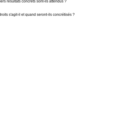
ers résultats concrets sont-ils attendus ?
oits s'agit-il et quand seront-ils concrétisés ?