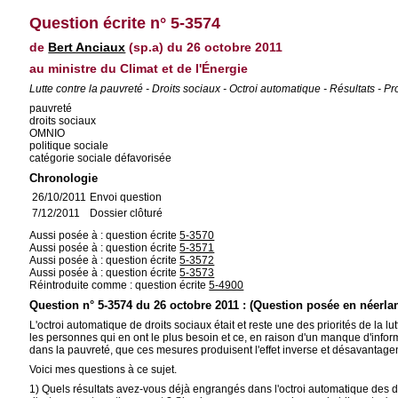
Question écrite n° 5-3574
de
Bert Anciaux
(sp.a) du 26 octobre 2011
au ministre du Climat et de l'Énergie
Lutte contre la pauvreté - Droits sociaux - Octroi automatique - Résultats - Pr
pauvreté
droits sociaux
OMNIO
politique sociale
catégorie sociale défavorisée
Chronologie
26/10/2011
Envoi question
7/12/2011
Dossier clôturé
Aussi posée à : question écrite
5-3570
Aussi posée à : question écrite
5-3571
Aussi posée à : question écrite
5-3572
Aussi posée à : question écrite
5-3573
Réintroduite comme : question écrite
5-4900
Question n° 5-3574 du 26 octobre 2011 : (Question posée en néerla
L'octroi automatique de droits sociaux était et reste une des priorités de la
les personnes qui en ont le plus besoin et ce, en raison d'un manque d'infor
dans la pauvreté, que ces mesures produisent l'effet inverse et désavantage
Voici mes questions à ce sujet.
1) Quels résultats avez-vous déjà engrangés dans l'octroi automatique des dr