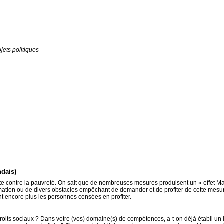
ojets politiques
ndais)
 lutte contre la pauvreté. On sait que de nombreuses mesures produisent un « effet M
mation ou de divers obstacles empêchant de demander et de profiter de cette mesure.
nt encore plus les personnes censées en profiter.
oits sociaux ? Dans votre (vos) domaine(s) de compétences, a-t-on déjà établi un in