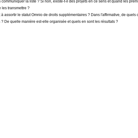
communiquer la liste ? Si non, existe-t-il des projets en ce sens et quand les premi
 les transmettre ?
à assortir le statut Omnio de droits supplémentaires ? Dans l'affirmative, de quels dr
 ? De quelle manière est-elle organisée et quels en sont les résultats ?