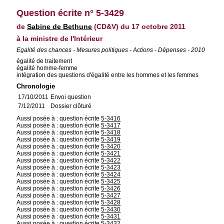
Question écrite n° 5-3429
de
Sabine de Bethune
(CD&V) du 17 octobre 2011
à la ministre de l'Intérieur
Egalité des chances - Mesures politiques - Actions - Dépenses - 2010
égalité de traitement
égalité homme-femme
intégration des questions d'égalité entre les hommes et les femmes
Chronologie
17/10/2011
Envoi question
7/12/2011
Dossier clôturé
Aussi posée à : question écrite
5-3416
Aussi posée à : question écrite
5-3417
Aussi posée à : question écrite
5-3418
Aussi posée à : question écrite
5-3419
Aussi posée à : question écrite
5-3420
Aussi posée à : question écrite
5-3421
Aussi posée à : question écrite
5-3422
Aussi posée à : question écrite
5-3423
Aussi posée à : question écrite
5-3424
Aussi posée à : question écrite
5-3425
Aussi posée à : question écrite
5-3426
Aussi posée à : question écrite
5-3427
Aussi posée à : question écrite
5-3428
Aussi posée à : question écrite
5-3430
Aussi posée à : question écrite
5-3431
Aussi posée à : question écrite
5-3432