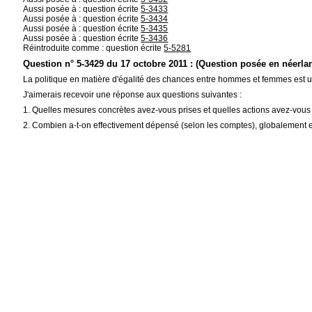
Aussi posée à : question écrite
5-3433
Aussi posée à : question écrite
5-3434
Aussi posée à : question écrite
5-3435
Aussi posée à : question écrite
5-3436
Réintroduite comme : question écrite
5-5281
Question n° 5-3429 du 17 octobre 2011 : (Question posée en néerla
La politique en matière d'égalité des chances entre hommes et femmes est 
J'aimerais recevoir une réponse aux questions suivantes :
1. Quelles mesures concrètes avez-vous prises et quelles actions avez-vou
2. Combien a-t-on effectivement dépensé (selon les comptes), globalement