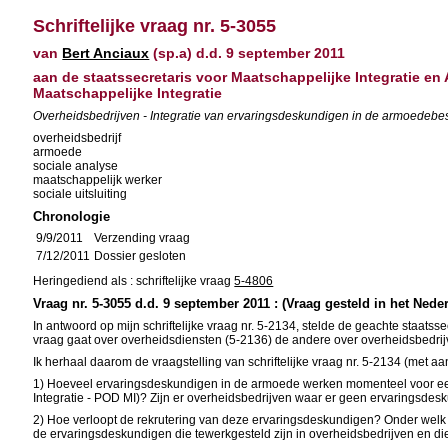
Schriftelijke vraag nr. 5-3055
van
Bert Anciaux
(sp.a) d.d. 9 september 2011
aan de staatssecretaris voor Maatschappelijke Integratie e
Maatschappelijke Integratie
Overheidsbedrijven - Integratie van ervaringsdeskundigen in de armoedebes
overheidsbedrijf
armoede
sociale analyse
maatschappelijk werker
sociale uitsluiting
Chronologie
9/9/2011
Verzending vraag
7/12/2011
Dossier gesloten
Heringediend als : schriftelijke vraag
5-4806
Vraag nr. 5-3055 d.d. 9 september 2011 : (Vraag gesteld in het Nede
In antwoord op mijn schriftelijke vraag nr. 5-2134, stelde de geachte staatss
vraag gaat over overheidsdiensten (5-2136) de andere over overheidsbedrij
Ik herhaal daarom de vraagstelling van schriftelijke vraag nr. 5-2134 (met aan
1) Hoeveel ervaringsdeskundigen in de armoede werken momenteel voor een 
Integratie - POD MI)? Zijn er overheidsbedrijven waar er geen ervaringsdesk
2) Hoe verloopt de rekrutering van deze ervaringsdeskundigen? Onder welk soor
de ervaringsdeskundigen die tewerkgesteld zijn in overheidsbedrijven en 