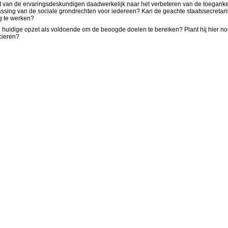
et van de ervaringsdeskundigen daadwerkelijk naar het verbeteren van de toeganke
ng van de sociale grondrechten voor iedereen? Kan de geachte staatssecretaris
eg te werken?
de huidige opzet als voldoende om de beoogde doelen te bereiken? Plant hij hier nog 
cieren?