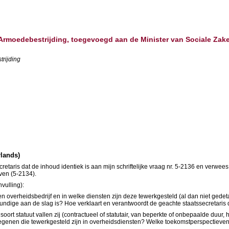
n Armoedebestrijding, toegevoegd aan de Minister van Sociale Zak
trijding
rlands)
ecretaris dat de inhoud identiek is aan mijn schriftelijke vraag nr. 5-2136 en verwee
ven (5-2134).
vulling):
overheidsbedrijf en in welke diensten zijn deze tewerkgesteld (al dan niet ged
undige aan de slag is? Hoe verklaart en verantwoordt de geachte staatssecretaris 
t statuut vallen zij (contractueel of statutair, van beperkte of onbepaalde duur, ha
diegenen die tewerkgesteld zijn in overheidsdiensten? Welke toekomstperspectie