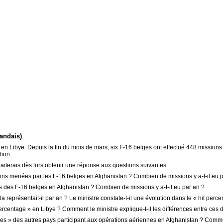
andais)
 Libye. Depuis la fin du mois de mars, six F-16 belges ont effectué 448 missions 
tion.
aiterais dès lors obtenir une réponse aux questions suivantes :
ions menées par les F-16 belges en Afghanistan ? Combien de missions y a-t-il eu 
 des F-16 belges en Afghanistan ? Combien de missions y a-t-il eu par an ?
représentait-il par an ? Le ministre constate-t-il une évolution dans le « hit percen
ercentage » en Libye ? Comment le ministre explique-t-il les différences entre ces d
tages » des autres pays participant aux opérations aériennes en Afghanistan ? Comme