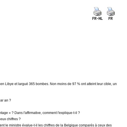
en Libye et largué 365 bombes. Non moins de 97 % ont atteint leur cible, un
par an ?
tage » ? Dans l'affirmative, comment l'explique-t-il ?
eux chiffres ?
nt le ministre évalue-t-il les chiffres de la Belgique comparés à ceux des