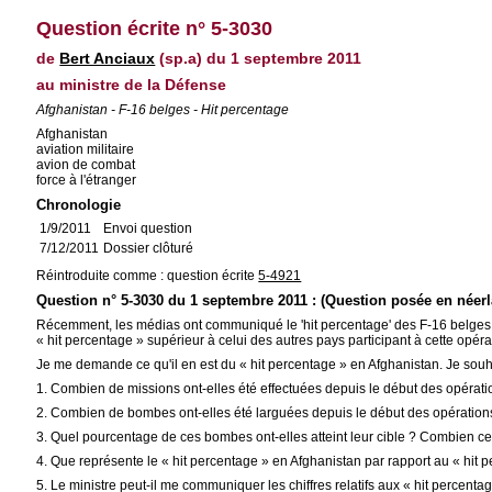
Question écrite n° 5-3030
de
Bert Anciaux
(sp.a) du 1 septembre 2011
au ministre de la Défense
Afghanistan - F-16 belges - Hit percentage
Afghanistan
aviation militaire
avion de combat
force à l'étranger
Chronologie
1/9/2011
Envoi question
7/12/2011
Dossier clôturé
Réintroduite comme : question écrite
5-4921
Question n° 5-3030 du 1 septembre 2011 : (Question posée en néerl
Récemment, les médias ont communiqué le 'hit percentage' des F-16 belges en
« hit percentage » supérieur à celui des autres pays participant à cette opéra
Je me demande ce qu'il en est du « hit percentage » en Afghanistan. Je souh
1. Combien de missions ont-elles été effectuées depuis le début des opérat
2. Combien de bombes ont-elles été larguées depuis le début des opérations
3. Quel pourcentage de ces bombes ont-elles atteint leur cible ? Combien cela 
4. Que représente le « hit percentage » en Afghanistan par rapport au « hit p
5. Le ministre peut-il me communiquer les chiffres relatifs aux « hit percen