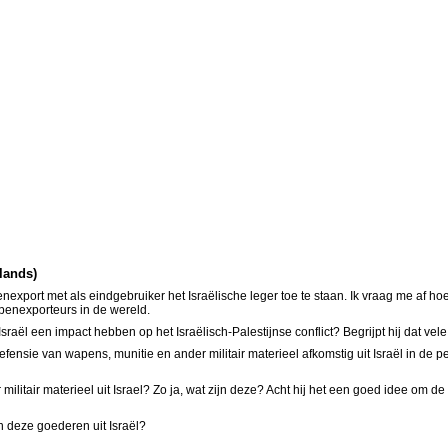
rlands)
ort met als eindgebruiker het Israëlische leger toe te staan. Ik vraag me af hoe di
apenexporteurs in de wereld.
sraël een impact hebben op het Israëlisch-Palestijnse conflict? Begrijpt hij dat v
fensie van wapens, munitie en ander militair materieel afkomstig uit Israël in de p
militair materieel uit Israel? Zo ja, wat zijn deze? Acht hij het een goed idee om 
n deze goederen uit Israël?