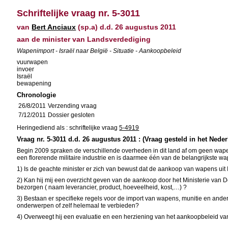
Schriftelijke vraag nr. 5-3011
van
Bert Anciaux
(sp.a) d.d. 26 augustus 2011
aan de minister van Landsverdediging
Wapenimport - Israël naar België - Situatie - Aankoopbeleid
vuurwapen
invoer
Israël
bewapening
Chronologie
26/8/2011
Verzending vraag
7/12/2011
Dossier gesloten
Heringediend als : schriftelijke vraag
5-4919
Vraag nr. 5-3011 d.d. 26 augustus 2011 : (Vraag gesteld in het Nede
Begin 2009 spraken de verschillende overheden in dit land af om geen wapenexp
een florerende militaire industrie en is daarmee één van de belangrijkste w
1) Is de geachte minister er zich van bewust dat de aankoop van wapens uit I
2) Kan hij mij een overzicht geven van de aankoop door het Ministerie van De
bezorgen ( naam leverancier, product, hoeveelheid, kost,…) ?
3) Bestaan er specifieke regels voor de import van wapens, munitie en ander 
onderwerpen of zelf helemaal te verbieden?
4) Overweegt hij een evaluatie en een herziening van het aankoopbeleid va