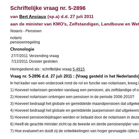
Schriftelijke vraag nr. 5-2896
van
Bert Anciaux
(sp.a) d.d. 27 juli 2011
aan de minister van KMO's, Zelfstandigen, Landbouw en W
Notaris - Pensioen
notaris
pensioenregeling
Chronologie
27/7/2011
Verzending vraag
7/12/2011
Dossier gesloten
Heringediend als : schriftelijke vraag
5-4915
Vraag nr. 5-2896 d.d. 27 juli 2011 : (Vraag gesteld in het Nederlands
In het kader van een onderzoek rond de rol en functie van notarissen, kree
1) Hoeveel notarissen genieten vandaag een pensioen, als zelfstandige of 
2) Hoeveel notarissen ontvingen een pensioen in de periode 2006-2010?
3) Hoeveel bedraagt het globale en gemiddelde maandpensioen dat uitgeke
4) Hoeveel bedraagt het globale en gemiddelde jaarpensioen dat uitgekeer
5) Hoeveel pensioenbijdragen werden er betaald door de notarissen in deze
6) Heeft de geachte minister zicht op de tweede en derde pensioenpijler v
7) Hoe evalueert en duidt zij de ontwikkelingen van hoger gevraagde cijfer