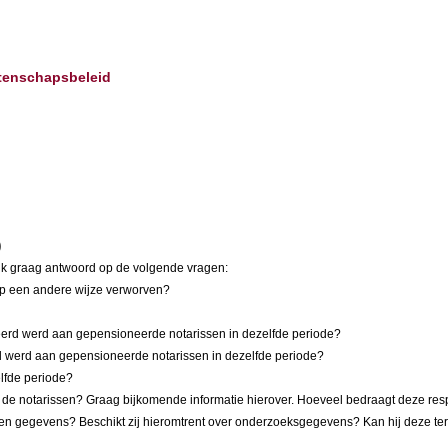
etenschapsbeleid
)
g ik graag antwoord op de volgende vragen:
op een andere wijze verworven?
erd werd aan gepensioneerde notarissen in dezelfde periode?
d werd aan gepensioneerde notarissen in dezelfde periode?
lfde periode?
an de notarissen? Graag bijkomende informatie hierover. Hoeveel bedraagt deze re
s en gegevens? Beschikt zij hieromtrent over onderzoeksgegevens? Kan hij deze ter