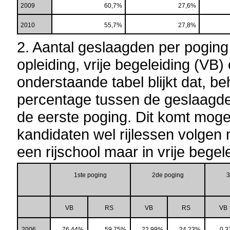
2009
60,7%
27,6%
2010
55,7%
27,8%
2. Aantal geslaagden per poging
opleiding, vrije begeleiding (VB)
onderstaande tabel blijkt dat, be
percentage tussen de geslaagden 
de eerste poging. Dit komt mogeli
kandidaten wel rijlessen volgen
een rijschool maar in vrije begel
1ste
poging
2de
poging
3
VB
RS
VB
RS
VB
2006
76,44%
59,75%
22,99%
24,23%
0,