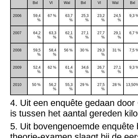
Bxl
Vl
Wal
Bxl
Vl
Wal
Bxl
2006
59,4
67 %
63,7
25,3
23,2
24,5
9,3 
%
%
%
%
%
2007
64,2
63,3
62,1
27,1
27,7
29,1
6,7 
%
%
%
%
%
%
2008
59,5
58,4
56 %
30 %
29,3
31 %
7,5 
%
%
%
2009
52,4
62 %
61,4
34,6
26,7
27,1
9,3 
%
%
%
%
%
2010
50 %
56,2
55,3
29 %
27,5
28 %
13,50
%
%
%
4. Uit een enquête gedaan door 
is tussen het aantal gereden ki
5. Uit bovengenoemde enquête bli
theorie-examen slaagt bij de eer