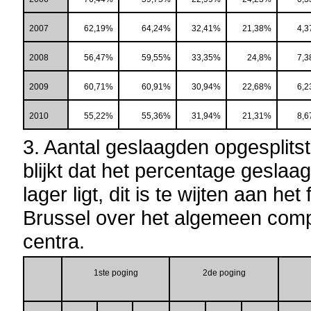
2007
62,19%
64,24%
32,41%
21,38%
4,
2008
56,47%
59,55%
33,35%
24,8%
7,
2009
60,71%
60,91%
30,94%
22,68%
6,
2010
55,22%
55,36%
31,94%
21,31%
8,
3. Aantal geslaagden opgesplits
blijkt dat het percentage geslaa
lager ligt, dit is te wijten aan h
Brussel over het algemeen compl
centra.
1ste
poging
2de
poging