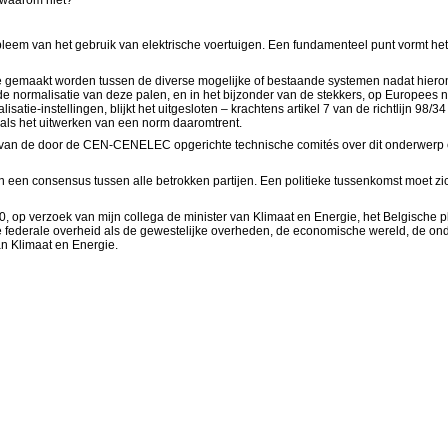
, waarom niet?
bleem van het gebruik van elektrische voertuigen. Een fundamenteel punt vormt he
 gemaakt worden tussen de diverse mogelijke of bestaande systemen nadat hierom
 normalisatie van deze palen, en in het bijzonder van de stekkers, op Europees
tie-instellingen, blijkt het uitgesloten – krachtens artikel 7 van de richtlijn 98
oals het uitwerken van een norm daaromtrent.
van de door de CEN-CENELEC opgerichte technische comités over dit onderwerp en 
 een consensus tussen alle betrokken partijen. Een politieke tussenkomst moet zi
, op verzoek van mijn collega de minister van Klimaat en Energie, het Belgische p
e federale overheid als de gewestelijke overheden, de economische wereld, de ond
an Klimaat en Energie.