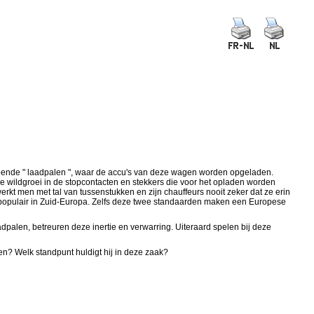
ldoende " laadpalen ", waar de accu's van deze wagen worden opgeladen.
ige wildgroei in de stopcontacten en stekkers die voor het opladen worden
rkt men met tal van tussenstukken en zijn chauffeurs nooit zeker dat ze erin
eer populair in Zuid-Europa. Zelfs deze twee standaarden maken een Europese
alen, betreuren deze inertie en verwarring. Uiteraard spelen bij deze
en? Welk standpunt huldigt hij in deze zaak?