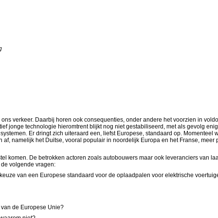
g
n ons verkeer. Daarbij horen ook consequenties, onder andere het voorzien in vo
ef jonge technologie hieromtrent blijkt nog niet gestabiliseerd, met als gevolg en
stemen. Er dringt zich uiteraard een, liefst Europese, standaard op. Momenteel we
en af, namelijk het Duitse, vooral populair in noordelijk Europa en het Franse, m
el komen. De betrokken actoren zoals autobouwers maar ook leveranciers van laadp
p de volgende vragen:
en keuze van een Europese standaard voor de oplaadpalen voor elektrische voertuig
ad van de Europese Unie?