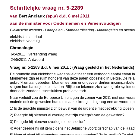
Schriftelijke vraag nr. 5-2289
van
Bert Anciaux
(sp.a) d.d. 6 mei 2011
aan de minister voor Ondernemen en Vereenvoudigen
Elektrische wagens - Laadpalen - Standaardisering - Maatregelen en overle
elektrisch materiaal
elektrisch voertuig
Chronologie
6/5/2011
Verzending vraag
24/5/2011
Antwoord
Vraag nr. 5-2289 d.d. 6 mei 2011 : (Vraag gesteld in het Nederlands)
De promotie van elektrische wagens leidt naar een verhoogd aantal ervan i
Momenteel zijn er ruim honderd van deze palen opgesteld in België. De relati
gebruikt en aangeboden. Momenteel zijn er ongeveer dertien incompatibele sy
slagen hun batterijen op te laden. Blijkbaar tekenen zich twee grote system
doortocht zonder tussenstukken problematisch.
Naar verluidt zou de Europese Unie tegen de zomer van 2011 met een voorst
materie ook de gewesten hun rol, maar ik kreeg toch graag een antwoord o
1) Is de geachte minister zich bewust van de urgentie met betrekking tot e
2) Pleegde hij hierover al overleg met zijn collega's van de gewesten?
3) Pleegde hij hierover overleg met de sector?
4) Agendeerde hij dit item tijdens het Belgische voorzitterschap van de Ra