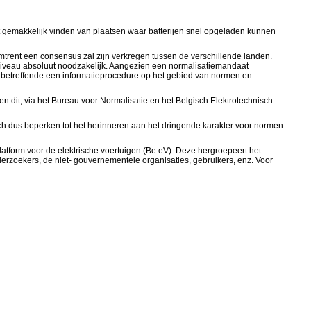
t gemakkelijk vinden van plaatsen waar batterijen snel opgeladen kunnen
trent een consensus zal zijn verkregen tussen de verschillende landen.
 niveau absoluut noodzakelijk. Aangezien een normalisatiemandaat
/34 betreffende een informatieprocedure op het gebied van normen en
dit, via het Bureau voor Normalisatie en het Belgisch Elektrotechnisch
ch dus beperken tot het herinneren aan het dringende karakter voor normen
latform voor de elektrische voertuigen (Be.eV). Deze hergroepeert het
erzoekers, de niet- gouvernementele organisaties, gebruikers, enz. Voor