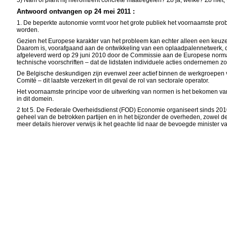
5) Nam of plant hij hieromtrent concrete maatregelen? Zo ja, welke? Zo niet
Antwoord ontvangen op 24 mei 2011 :
1. De beperkte autonomie vormt voor het grote publiek het voornaamste pro
worden.
Gezien het Europese karakter van het probleem kan echter alleen een keuze
Daarom is, voorafgaand aan de ontwikkeling van een oplaadpalennetwerk, de
afgeleverd werd op 29 juni 2010 door de Commissie aan de Europese normalisa
technische voorschriften – dat de lidstaten individuele acties ondernemen z
De Belgische deskundigen zijn evenwel zeer actief binnen de werkgroepen 
Comité – dit laatste verzekert in dit geval de rol van sectorale operator.
Het voornaamste principe voor de uitwerking van normen is het bekomen van
in dit domein.
2 tot 5. De Federale Overheidsdienst (FOD) Economie organiseert sinds 2010
geheel van de betrokken partijen en in het bijzonder de overheden, zowel d
meer details hierover verwijs ik het geachte lid naar de bevoegde minister v