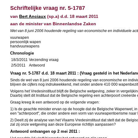
Schriftelijke vraag nr. 5-1787
van
Bert Anciaux
(sp.a) d.d. 18 maart 2011
aan de minister van Binnenlandse Zaken
Wet van 8 juni 2006 houdende regeling van economische en individuele activ
vuurwapen
persoonlijk wapen
handvuurwapens
Chronologie
18/3/2011
Verzending vraag
2/5/2011
Antwoord
Vraag nr. 5-1787 d.d. 18 maart 2011 : (Vraag gesteld in het Nederlan
Sinds de wet van 8 juni 2006 houdende regeling van economische en indivi
blijven de cijfers nog indrukwekkend, met onder andere 410 000 wapenbezitt
Volgens het Vredesinstituut blijft de Belgische wetgeving, zeker in vergelij
Daarbij stelt dit Instituut dat de Belgische regeling een achterpoort creëer
Graag kreeg ik een antwoord op de volgende vragen:
1) Is de geachte minister ervan op de hoogte dat de Belgische Wapenwet, in 
een "achterpoort", die onder andere een vorm van vuurwapentoerisme naar 
2) Deelt zij de analyse van het Vlaams Vredesinstituut dat stelt dat de Bel
zal zij onze wetgeving aan deze Europese richtlijn aanpassen?
Antwoord ontvangen op 2 mei 2011 :