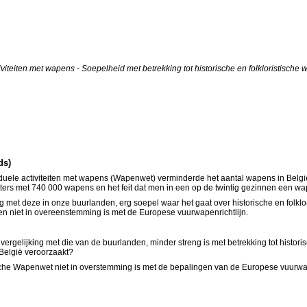
iteiten met wapens - Soepelheid met betrekking tot historische en folkloristische
ds)
duele activiteiten met wapens (Wapenwet) verminderde het aantal wapens in Belgi
ers met 740 000 wapens en het feit dat men in een op de twintig gezinnen een wap
king met deze in onze buurlanden, erg soepel waar het gaat over historische en fol
de en niet in overeenstemming is met de Europese vuurwapenrichtlijn.
vergelijking met die van de buurlanden, minder streng is met betrekking tot histo
België veroorzaakt?
gische Wapenwet niet in overstemming is met de bepalingen van de Europese vuurwape