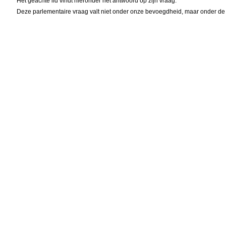
Het geachte lid vindt hieronder het antwoord op zijn vraag.
Deze parlementaire vraag valt niet onder onze bevoegdheid, maar onder de