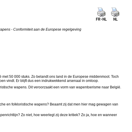
 wapens - Conformiteit aan de Europese regelgeving
ë met 50 000 stuks. Zo belandt ons land in de Europese middenmoot. Toch
en vindt. Er blijft dus een indrukwekkend arsenaal in omloop.
kloristische wapens. Dit veroorzaakt een vorm van wapentoerisme naar België.
rische en folkloristische wapens? Beaamt zij dat men hier mag gewagen van
nrichtlijn? Zo niet, hoe weerlegt zij deze kritiek? Zo ja, hoe en wanneer