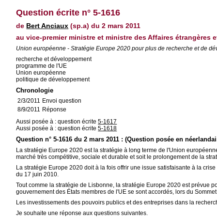
Question écrite n° 5-1616
de
Bert Anciaux
(sp.a) du 2 mars 2011
au vice-premier ministre et ministre des Affaires étrangères 
Union européenne - Stratégie Europe 2020 pour plus de recherche et de dé
recherche et développement
programme de l'UE
Union européenne
politique de développement
Chronologie
2/3/2011
Envoi question
8/9/2011
Réponse
Aussi posée à : question écrite
5-1617
Aussi posée à : question écrite
5-1618
Question n° 5-1616 du 2 mars 2011 : (Question posée en néerlandai
La stratégie Europe 2020 est la stratégie à long terme de l'Union européenn
marché très compétitive, sociale et durable et soit le prolongement de la str
La stratégie Europe 2020 doit à la fois offrir une issue satisfaisante à la c
du 17 juin 2010.
Tout comme la stratégie de Lisbonne, la stratégie Europe 2020 est prévue pou
gouvernement des États membres de l'UE se sont accordés, lors du Sommet eu
Les investissements des pouvoirs publics et des entreprises dans la recherche
Je souhaite une réponse aux questions suivantes.