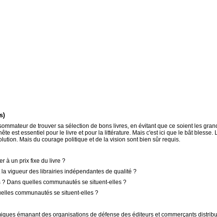
s)
nsommateur de trouver sa sélection de bons livres, en évitant que ce soient les gr
te est essentiel pour le livre et pour la littérature. Mais c'est ici que le bât bless
ution. Mais du courage politique et de la vision sont bien sûr requis.
r à un prix fixe du livre ?
et la vigueur des librairies indépendantes de qualité ?
ys ? Dans quelles communautés se situent-elles ?
uelles communautés se situent-elles ?
lémiques émanant des organisations de défense des éditeurs et commerçants distri