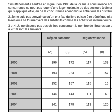
Simultanément à l’entrée en vigueur en 1993 de la loi sur la concurrence éco
concurrence ne peut pas jouer d’une façon optimale ou des secteurs à dimensio
qui s’applique et le jeu de la concurrence économique entre tous les distribu
2. Je ne suis pas convaincu qu’un prix fixe du livre puisse être bénéfique ni au
livres ou à se tourner vers des substituts comme les achats via internet ou l’e
3 et 4. Je ne dispose pas des chiffres concernant le nombre de libraires 
à 2010 sont les suivants :
Région flamande
Région wallonne
(A)
(B)
(A)
(B)
2000
196
172
117
139
2001
193
223
123
157
2002
152
157
115
16
2003
144
143
111
69
2004
141
178
113
120