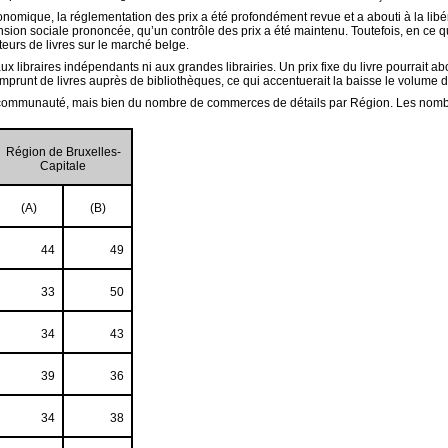
nomique, la réglementation des prix a été profondément revue et a abouti à la libér
n sociale prononcée, qu’un contrôle des prix a été maintenu. Toutefois, en ce qui c
teurs de livres sur le marché belge.
x libraires indépendants ni aux grandes librairies. Un prix fixe du livre pourrait abo
mprunt de livres auprès de bibliothèques, ce qui accentuerait la baisse le volume des 
par communauté, mais bien du nombre de commerces de détails par Région. Les nom
Région de Bruxelles-
Capitale
(A)
(B)
44
49
33
50
34
43
39
36
34
38