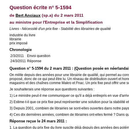
Question écrite n° 5-1594
de
Bert Anciaux
(sp.a) du 2 mars 2011
au ministre pour l'Entreprise et la Simplification
Livres - Nécessité d'un prix fixe - Stabilité des librairies de qualité
industrie du livre
librairie
prix imposé
Chronologie
2/3/2011
Envoi question
24/3/2011
Réponse
Question n° 5-1594 du 2 mars 2011 : (Question posée en néerlandai
On milite depuis des années pour une librairie de qualité, qui permet au co
proposé, donc de ce qui peut être lu. Un réseau de distribution ouvert et honnê
magasins et des chaînes comme Makro et Fnac. Un prix fixe peut offrir une sol
Je souhaiterais une réponse aux questions suivantes :
1) Le ministre peut-il me communiquer ce qu'il a déjà entrepris en vue d'arrive
2) Estime-t-il que ce prix fixe peut représenter une solution pour la stabilité 
3) Depuis 2001, combien de librairies se sont-elles ouvertes dans notre pa
4) Ces dix dernières années, combien de librairies ont-elles fermé ? Dans q
Réponse reçue le 24 mars 2011 :
1. La question du prix fixe du livre suscite déjà depuis des années des po