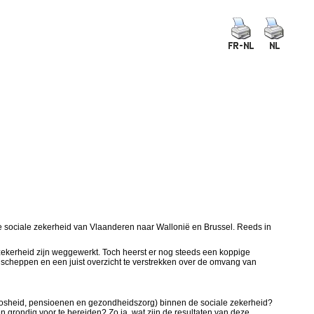
e sociale zekerheid van Vlaanderen naar Wallonië en Brussel. Reeds in
.
e zekerheid zijn weggewerkt. Toch heerst er nog steeds een koppige
te scheppen en een juist overzicht te verstrekken over de omvang van
loosheid, pensioenen en gezondheidszorg) binnen de sociale zekerheid?
 grondig voor te bereiden? Zo ja, wat zijn de resultaten van deze