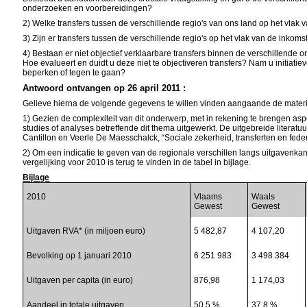
onderzoeken en voorbereidingen?
2) Welke transfers tussen de verschillende regio's van ons land op het vlak
3) Zijn er transfers tussen de verschillende regio's op het vlak van de inkom
4) Bestaan er niet objectief verklaarbare transfers binnen de verschillend
Hoe evalueert en duidt u deze niet te objectiveren transfers? Nam u initiati
beperken of tegen te gaan?
Antwoord ontvangen op 26 april 2011 :
Gelieve hierna de volgende gegevens te willen vinden aangaande de materi
1) Gezien de complexiteit van dit onderwerp, met in rekening te brengen a
studies of analyses betreffende dit thema uitgewerkt. De uitgebreide literatu
Cantillon en Veerle De Maesschalck, “Sociale zekerheid, transferten en fed
2) Om een indicatie te geven van de regionale verschillen langs uitgavenka
vergelijking voor 2010 is terug te vinden in de tabel in bijlage.
Bijlage
2010
Vlaams
Waals
Gewest
Gewest
Uitgaven RVA* (in miljoen euro)
5 482,87
4 107,20
Bevolking op 1 januari 2010
6 251 983
3 498 384
Uitgaven per capita (in euro)
876,98
1 174,03
Aandeel in totale uitgaven
50,5 %
37,8 %