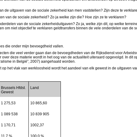
 van de uitgaven van de sociale zekerheid kan men vaststellen? Zijn deze te verkl
sten van de sociale zekerheid? Zo ja welke zijn die? Hoe zijn ze te verklaren?
e onderdelen van de sociale zekerheiduitgaven? Zo ja, welke zijn dit, op welke te
even om niet objectief te verklaren geldtransfers binnen de vele onderdelen van de s
es die onder mijn bevoegdheid vallen.
specten die veel verder gaan dan de bevoegdheden van de Rijksdienst voor Arbeids
ur over deze materie wordt in het oog van de actualiteit uiteraard opgevolgd. In di
eralisme in België”, 2007) aangehaald worden.
nt op het vlak van werkloosheid wordt het aandeel van elk gewest in de uitgaven v
Brussels Hfdst.
Land
Gewest
1 275,53
10 865,60
1 089 538
10 839 905
1 170,71
1002,37
11,7 %
100,0 %