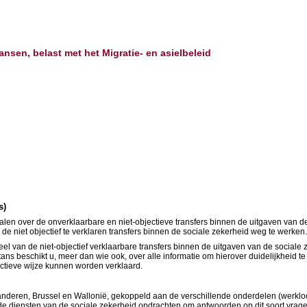
ansen, belast met het Migratie- en asielbeleid
s)
en over de onverklaarbare en niet-objectieve transfers binnen de uitgaven van d
e niet objectief te verklaren transfers binnen de sociale zekerheid weg te werken
veel van de niet-objectief verklaarbare transfers binnen de uitgaven van de social
htans beschikt u, meer dan wie ook, over alle informatie om hierover duidelijkheid 
ectieve wijze kunnen worden verklaard.
laanderen, Brussel en Wallonië, gekoppeld aan de verschillende onderdelen (werk
de diensten van de sociale zekerheid opdrachten om antwoorden op dit soort vragen