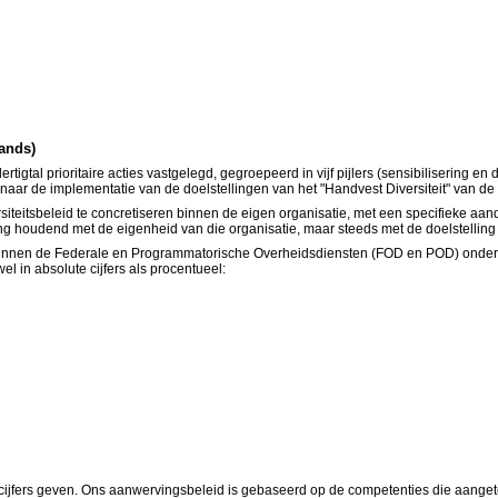
lands)
igtal prioritaire acties vastgelegd, gegroepeerd in vijf pijlers (sensibilisering en d
aar de implementatie van de doelstellingen van het "Handvest Diversiteit" van de 
rsiteitsbeleid te concretiseren binnen de eigen organisatie, met een specifieke a
houdend met de eigenheid van die organisatie, maar steeds met de doelstelling de
binnen de Federale en Programmatorische Overheidsdiensten (FOD en POD) onder
 in absolute cijfers als procentueel:
jfers geven. Ons aanwervingsbeleid is gebaseerd op de competenties die aanget