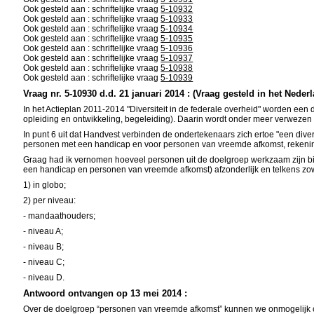
Ook gesteld aan : schriftelijke vraag
5-10932
Ook gesteld aan : schriftelijke vraag
5-10933
Ook gesteld aan : schriftelijke vraag
5-10934
Ook gesteld aan : schriftelijke vraag
5-10935
Ook gesteld aan : schriftelijke vraag
5-10936
Ook gesteld aan : schriftelijke vraag
5-10937
Ook gesteld aan : schriftelijke vraag
5-10938
Ook gesteld aan : schriftelijke vraag
5-10939
Vraag nr. 5-10930 d.d. 21 januari 2014 : (Vraag gesteld in het Neder
In het Actieplan 2011-2014 "Diversiteit in de federale overheid" worden een dert
opleiding en ontwikkeling, begeleiding). Daarin wordt onder meer verwezen n
In punt 6 uit dat Handvest verbinden de ondertekenaars zich ertoe "een dive
personen met een handicap en voor personen van vreemde afkomst, rekening 
Graag had ik vernomen hoeveel personen uit de doelgroep werkzaam zijn 
een handicap en personen van vreemde afkomst) afzonderlijk en telkens zowel
1) in globo;
2) per niveau:
- mandaathouders;
- niveau A;
- niveau B;
- niveau C;
- niveau D.
Antwoord ontvangen op 13 mei 2014 :
Over de doelgroep “personen van vreemde afkomst” kunnen we onmogelijk ci