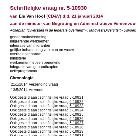
Schriftelijke vraag nr. 5-10930
van
Els Van Hoof
(CD&V) d.d. 21 januari 2014
aan de minister van Begroting en Administratieve Vereenvou
Actieplan "Diversiteit in de federale overheid" - Handvest Diversiteit - Ui
gendermainstreaming
migrerende werknemer
integratie van migranten
gelijke behandeling van man en vrouw
overheidsapparaat
ministerie
werknemer met een beperking
integratie van gehandicapten
actieprogramma
Chronologie
21/1/2014
Verzending vraag
13/5/2014
Antwoord
Ook gesteld aan : schriftelijke vraag
5-10921
Ook gesteld aan : schriftelijke vraag
5-10922
Ook gesteld aan : schriftelijke vraag
5-10923
Ook gesteld aan : schriftelijke vraag
5-10924
Ook gesteld aan : schriftelijke vraag
5-10925
Ook gesteld aan : schriftelijke vraag
5-10926
Ook gesteld aan : schriftelijke vraag
5-10927
Ook gesteld aan : schriftelijke vraag
5-10928
Ook gesteld aan : schriftelijke vraag
5-10929
Ook gesteld aan : schriftelijke vraag
5-10931