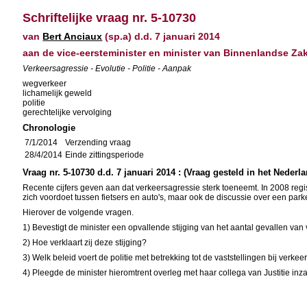
Schriftelijke vraag nr. 5-10730
van
Bert Anciaux
(sp.a) d.d. 7 januari 2014
aan de vice-eersteminister en minister van Binnenlandse Za
Verkeersagressie - Evolutie - Politie - Aanpak
wegverkeer
lichamelijk geweld
politie
gerechtelijke vervolging
Chronologie
7/1/2014
Verzending vraag
28/4/2014
Einde zittingsperiode
Vraag nr. 5-10730 d.d. 7 januari 2014 : (Vraag gesteld in het Nederl
Recente cijfers geven aan dat verkeersagressie sterk toeneemt. In 2008 reg
zich voordoet tussen fietsers en auto's, maar ook de discussie over een park
Hierover de volgende vragen.
1) Bevestigt de minister een opvallende stijging van het aantal gevallen va
2) Hoe verklaart zij deze stijging?
3) Welk beleid voert de politie met betrekking tot de vaststellingen bij verke
4) Pleegde de minister hieromtrent overleg met haar collega van Justitie i