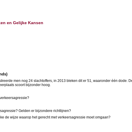
ken en Gelijke Kansen
ands)
istreerde men nog 24 slachtoffers, in 2013 bleken dit er 51, waaronder één dode. 
eerplaats scoort bijzonder hoog.
n verkeersagressie?
ersagressie? Gelden er bijzondere richtlijnen?
nzake de wijze waarop het gerecht met verkeersagressie moet omgaan?