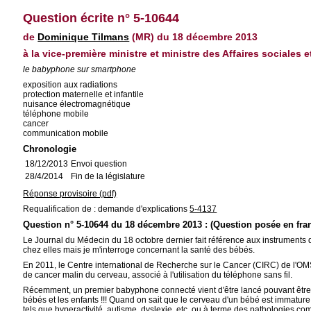
Question écrite n° 5-10644
de
Dominique Tilmans
(MR) du 18 décembre 2013
à la vice-première ministre et ministre des Affaires sociales e
le babyphone sur smartphone
exposition aux radiations
protection maternelle et infantile
nuisance électromagnétique
téléphone mobile
cancer
communication mobile
Chronologie
18/12/2013
Envoi question
28/4/2014
Fin de la législature
Réponse provisoire (pdf)
Requalification de : demande d'explications
5-4137
Question n° 5-10644 du 18 décembre 2013 : (Question posée en fra
Le Journal du Médecin du 18 octobre dernier fait référence aux instruments d
chez elles mais je m'interroge concernant la santé des bébés.
En 2011, le Centre international de Recherche sur le Cancer (CIRC) de l'O
de cancer malin du cerveau, associé à l'utilisation du téléphone sans fil.
Récemment, un premier babyphone connecté vient d'être lancé pouvant être a
bébés et les enfants !!! Quand on sait que le cerveau d'un bébé est immatu
tels que hyperactivité, autisme, dyslexie, etc. ou à terme des pathologies c