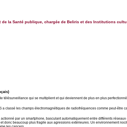
t de la Santé publique, chargée de Beliris et des Institutions cultu
nçais)
e télésurveillance qui se multiplient et qui deviennent de plus en plus perfectionn
MS a classé les champs électromagnétiques de radiofréquences comme peut-être ca
ctionné par un smartphone, basculant automatiquement entre différents réseaux don
re et donc beaucoup plus fragile aux agressions extérieures. Un environnement no
omme les cancers.