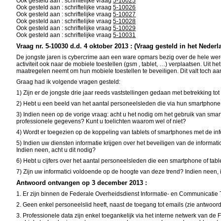
Ook gesteld aan : schriftelijke vraag
5-10025
Ook gesteld aan : schriftelijke vraag
5-10026
Ook gesteld aan : schriftelijke vraag
5-10027
Ook gesteld aan : schriftelijke vraag
5-10028
Ook gesteld aan : schriftelijke vraag
5-10029
Ook gesteld aan : schriftelijke vraag
5-10031
Vraag nr. 5-10030 d.d. 4 oktober 2013 : (Vraag gesteld in het Nederl
De jongste jaren is cybercrime aan een ware opmars bezig over de hele wer
activiteit ook naar de mobiele toestellen (gsm , tablet, …) verplaatsen. Ui
maatregelen neemt om hun mobiele toestellen te beveiligen. Dit valt toch aa
Graag had ik volgende vragen gesteld:
1) Zijn er de jongste drie jaar reeds vaststellingen gedaan met betrekking 
2) Hebt u een beeld van het aantal personeelsleden die via hun smartphone 
3) Indien neen op de vorige vraag: acht u het nodig om het gebruik van sma
professionele gegevens? Kunt u toelichten waarom wel of niet?
4) Wordt er toegezien op de koppeling van tablets of smartphones met de in
5) Indien uw diensten informatie krijgen over het beveiligen van de informa
Indien neen, acht u dit nodig?
6) Hebt u cijfers over het aantal personeelsleden die een smartphone of ta
7) Zijn uw informatici voldoende op de hoogte van deze trend? Indien neen, i
Antwoord ontvangen op 3 december 2013 :
1. Er zijn binnen de
Federale Overheidsdienst Informatie- en Communicatie
2. Geen enkel personeelslid heeft, naast de toegang tot emails (zie antwoord
3. Professionele data zijn enkel toegankelijk via het interne netwerk van 