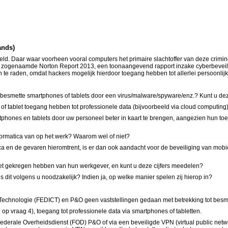
ands)
eld. Daar waar voorheen vooral computers het primaire slachtoffer van deze crimi
t het zogenaamde Norton Report 2013, een toonaangevend rapport inzake cyberbeveil
n te raden, omdat hackers mogelijk hierdoor toegang hebben tot allerlei persoonlij
tot besmette smartphones of tablets door een virus/malware/spyware/enz.? Kunt u de
of tablet toegang hebben tot professionele data (bijvoorbeeld via cloud computing
rtphones en tablets door uw personeel beter in kaart te brengen, aangezien hun to
formatica van op het werk? Waarom wel of niet?
tica en de gevaren hieromtrent, is er dan ook aandacht voor de beveiliging van mob
blet gekregen hebben van hun werkgever, en kunt u deze cijfers meedelen?
s dit volgens u noodzakelijk? Indien ja, op welke manier spelen zij hierop in?
 Technologie (FEDICT)
en P&O geen vaststellingen gedaan met betrekking tot besm
 op vraag 4), toegang tot professionele data via smartphones of tabletten.
de Federale Overheidsdienst (FOD) P&O of via een beveiligde VPN (virtual public n