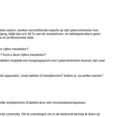
nelen waren, merken verschillende experts op dat cybercriminelen hun
iging, blijkt dat zo'n 48 % van de smartphone- en tabletgebruikers geen
ke en professionele data.
ze cijfers meedelen?
)? Kunt u deze cijfers meedelen?
estellen mogelijk een toegangspoort voor cybercriminelen kunnen zijn naar
iele apparaten, zoals tablets of smartphones? Indien ja, op welke manier?
ette smartphones of tablets door een virus/malware/spyware.
etwork) connectie. Om te overwegen om in de toekomst beroep te doen op