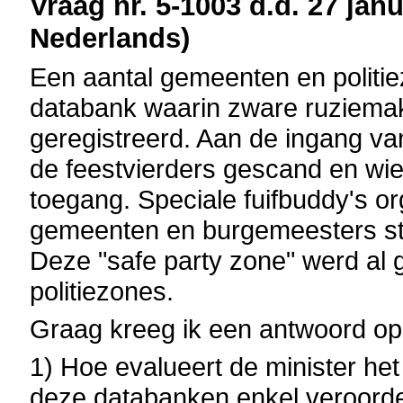
Vraag nr. 5-1003 d.d. 27 janu
Nederlands)
Een aantal gemeenten en politiez
databank waarin zware ruziema
geregistreerd. Aan de ingang van
de feestvierders gescand en wie o
toegang. Speciale fuifbuddy's o
gemeenten en burgemeesters ste
Deze "safe party zone" werd al g
politiezones.
Graag kreeg ik een antwoord op
1) Hoe evalueert de minister he
deze databanken enkel veroorde