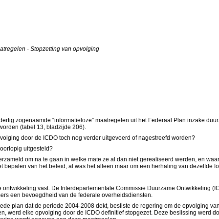
tregelen - Stopzetting van opvolging
ertig zogenaamde “informatieloze” maatregelen uit het Federaal Plan inzake duu
rden (tabel 13, bladzijde 206).
pvolging door de ICDO toch nog verder uitgevoerd of nagestreefd worden?
oorlopig uitgesteld?
rzameld om na te gaan in welke mate ze al dan niet gerealiseerd werden, en waarom
het bepalen van het beleid, al was het alleen maar om een herhaling van dezelfde f
e ontwikkeling vast. De Interdepartementale Commissie Duurzame Ontwikkeling (ICDO)
mmers een bevoegdheid van de federale overheidsdiensten.
ede plan dat de periode 2004-2008 dekt, besliste de regering om de opvolging van
, werd elke opvolging door de ICDO definitief stopgezet. Deze beslissing werd do