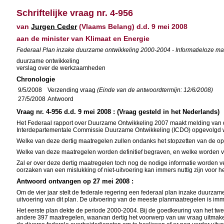
Schriftelijke vraag nr. 4-956
van
Jurgen Ceder
(Vlaams Belang) d.d. 9 mei 2008
aan de minister van Klimaat en Energie
Federaal Plan inzake duurzame ontwikkeling 2000-2004 - Informatieloze maa
duurzame ontwikkeling
verslag over de werkzaamheden
Chronologie
9/5/2008
Verzending vraag
(Einde van de antwoordtermijn: 12/6/2008)
27/5/2008
Antwoord
Vraag nr. 4-956 d.d. 9 mei 2008 : (Vraag gesteld in het Nederlands)
Het Federaal rapport over Duurzame Ontwikkeling 2007 maakt melding van d
Interdepartementale Commissie Duurzame Ontwikkeling (ICDO) opgevolgd wo
Welke van deze dertig maatregelen zullen ondanks het stopzetten van de o
Welke van deze maatregelen worden definitief begraven, en welke worden v
Zal er over deze dertig maatregelen toch nog de nodige informatie worden ve
oorzaken van een mislukking of niet-uitvoering kan immers nuttig zijn voor 
Antwoord ontvangen op 27 mei 2008 :
Om de vier jaar stelt de federale regering een federaal plan inzake duurzam
uitvoering van dit plan. De uitvoering van de meeste planmaatregelen is i
Het eerste plan dekte de periode 2000-2004. Bij de goedkeuring van het twe
andere 397 maatregelen, waarvan dertig het voorwerp van uw vraag uitmaken