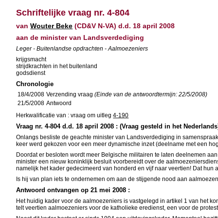
Schriftelijke vraag nr. 4-804
van
Wouter Beke
(CD&V N-VA) d.d. 18 april 2008
aan de minister van Landsverdediging
Leger - Buitenlandse opdrachten - Aalmoezeniers
krijgsmacht
strijdkrachten in het buitenland
godsdienst
Chronologie
18/4/2008
Verzending vraag
(Einde van de antwoordtermijn: 22/5/2008)
21/5/2008
Antwoord
Herkwalificatie van : vraag om uitleg
4-190
Vraag nr. 4-804 d.d. 18 april 2008 : (Vraag gesteld in het Nederlands
Onlangs besliste de geachte minister van Landsverdediging in samenspraak 
keer werd gekozen voor een meer dynamische inzet (deelname met een hoger
Doordat er besloten wordt meer Belgische militairen te laten deelnemen aa
minister een nieuw koninklijk besluit voorbereidt over de aalmoezeniersdie
namelijk het kader gedecimeerd van honderd en vijf naar veertien! Dat hun 
Is hij van plan iets te ondernemen om aan de stijgende nood aan aalmoezen
Antwoord ontvangen op 21 mei 2008 :
Het huidig kader voor de aalmoezeniers is vastgelegd in artikel 1 van het k
telt veertien aalmoezeniers voor de katholieke eredienst, een voor de protes