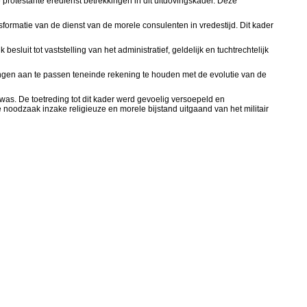
protestante eredienst betrekkingen in dit uitdovingskader. Deze
sformatie van de dienst van de morele consulenten in vredestijd. Dit kader
luit tot vaststelling van het administratief, geldelijk en tuchtrechtelijk
ingen aan te passen teneinde rekening te houden met de evolutie van de
as. De toetreding tot dit kader werd gevoelig versoepeld en
noodzaak inzake religieuze en morele bijstand uitgaand van het militair