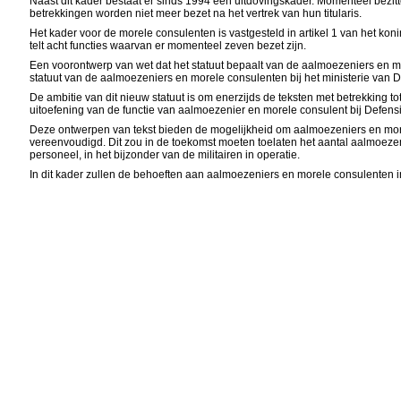
Naast dit kader bestaat er sinds 1994 een uitdovingskader. Momenteel bezit
betrekkingen worden niet meer bezet na het vertrek van hun titularis.
Het kader voor de morele consulenten is vastgesteld in artikel 1 van het kon
telt acht functies waarvan er momenteel zeven bezet zijn.
Een voorontwerp van wet dat het statuut bepaalt van de aalmoezeniers en morel
statuut van de aalmoezeniers en morele consulenten bij het ministerie van 
De ambitie van dit nieuw statuut is om enerzijds de teksten met betrekking
uitoefening van de functie van aalmoezenier en morele consulent bij Defens
Deze ontwerpen van tekst bieden de mogelijkheid om aalmoezeniers en morele
vereenvoudigd. Dit zou in de toekomst moeten toelaten het aantal aalmoezen
personeel, in het bijzonder van de militairen in operatie.
In dit kader zullen de behoeften aan aalmoezeniers en morele consulenten 