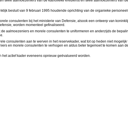
ten twee aalmoezeniers van de katholieke eredienst en twee aalmoezeniers van de 
inklijk besluit van 9 februari 1995 houdende oprichting van de organieke personeel
e consulenten bij het ministerie van Defensie, alsook een ontwerp van koninklijk bes
Defensie, worden momenteel gefinaliseerd.
 tot de aalmoezeniers en morele consulenten te uniformeren en anderzijds de bepal
ie.
 consulenten aan te werven in het reservekader, wat tot op heden niet mogelijk w
iers en morele consulenten te verhogen en aldus beter tegemoet te komen aan de 
in het actief kader eveneens opnieuw geëvalueerd worden.