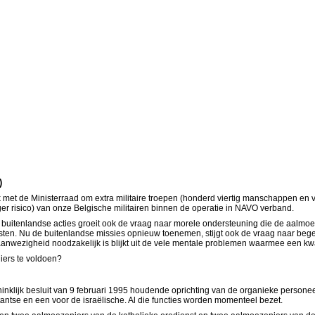
)
met de Ministerraad om extra militaire troepen (honderd viertig manschappen en v
 risico) van onze Belgische militairen binnen de operatie in NAVO verband.
n buitenlandse acties groeit ook de vraag naar morele ondersteuning die de aalm
nsten. Nu de buitenlandse missies opnieuw toenemen, stijgt ook de vraag naar beg
aanwezigheid noodzakelijk is blijkt uit de vele mentale problemen waarmee een kw
iers te voldoen?
oninklijk besluit van 9 februari 1995 houdende oprichting van de organieke persone
tantse en een voor de israëlische. Al die functies worden momenteel bezet.