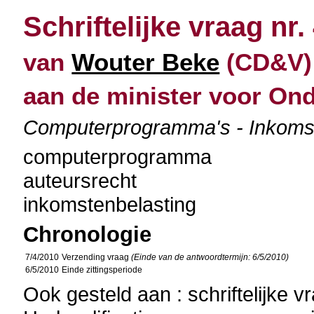
Schriftelijke vraag nr.
van
Wouter Beke
(CD&V) d
aan de minister voor O
Computerprogramma's - Inkomste
computerprogramma
auteursrecht
inkomstenbelasting
Chronologie
7/4/2010
Verzending vraag
(Einde van de antwoordtermijn: 6/5/2010)
6/5/2010
Einde zittingsperiode
Ook gesteld aan : schriftelijke 