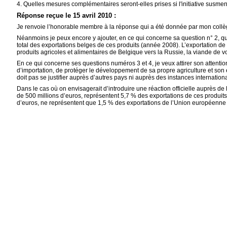
4. Quelles mesures complémentaires seront-elles prises si l'initiative susment
Réponse reçue le 15 avril 2010 :
Je renvoie l’honorable membre à la réponse qui a été donnée par mon collègue
Néanmoins je peux encore y ajouter, en ce qui concerne sa question n° 2, que
total des exportations belges de ces produits (année 2008). L’exportation de
produits agricoles et alimentaires de Belgique vers la Russie, la viande de v
En ce qui concerne ses questions numéros 3 et 4, je veux attirer son attenti
d’importation, de protéger le développement de sa propre agriculture et son 
doit pas se justifier auprès d’autres pays ni auprès des instances internation
Dans le cas où on envisagerait d’introduire une réaction officielle auprès de
de 500 millions d’euros, représentent 5,7 % des exportations de ces produits 
d’euros, ne représentent que 1,5 % des exportations de l’Union européenne d