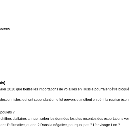
Mesures
is)
rier 2010 que toutes les importations de volailles en Russie pourraient être bloquée
ectionnistes, qui ont cependant un effet pervers et mettent en péril la reprise éco
e poulets ?
chiffres d'affaires annuel, selon les données les plus récentes des exportations ve
Dans l'affirmative, quand ? Dans la négative, pourquoi pas ? L'envisage-t-on ?