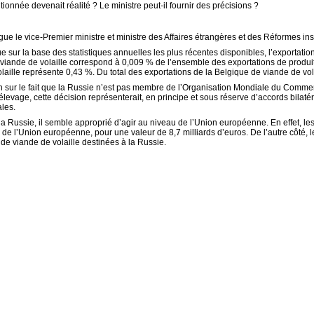
ionnée devenait réalité ? Le ministre peut-il fournir des précisions ?
 le vice-Premier ministre et ministre des Affaires étrangères et des Réformes inst
 sur la base des statistiques annuelles les plus récentes disponibles, l’exportatio
 viande de volaille correspond à 0,009 % de l’ensemble des exportations de produits
olaille représente 0,43 %. Du total des exportations de la Belgique de viande de vola
on sur le fait que la Russie n’est pas membre de l’Organisation Mondiale du Commer
élevage, cette décision représenterait, en principe et sous réserve d’accords bila
ales.
 la Russie, il semble approprié d’agir au niveau de l’Union européenne. En effet, le
de l’Union européenne, pour une valeur de 8,7 milliards d’euros. De l’autre côté, l
e viande de volaille destinées à la Russie.