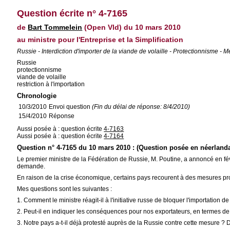
Question écrite n° 4-7165
de
Bart Tommelein
(Open Vld) du 10 mars 2010
au ministre pour l'Entreprise et la Simplification
Russie - Interdiction d'importer de la viande de volaille - Protectionnisme - 
Russie
protectionnisme
viande de volaille
restriction à l'importation
Chronologie
10/3/2010
Envoi question
(Fin du délai de réponse: 8/4/2010)
15/4/2010
Réponse
Aussi posée à : question écrite
4-7163
Aussi posée à : question écrite
4-7164
Question n° 4-7165 du 10 mars 2010 : (Question posée en néerlanda
Le premier ministre de la Fédération de Russie, M. Poutine, a annoncé en fév
demande.
En raison de la crise économique, certains pays recourent à des mesures prot
Mes questions sont les suivantes :
1. Comment le ministre réagit-il à l'initiative russe de bloquer l'importation d
2. Peut-il en indiquer les conséquences pour nos exportateurs, en termes de 
3. Notre pays a-t-il déjà protesté auprès de la Russie contre cette mesure ? 