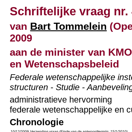
Schriftelijke vraag nr.
van
Bart Tommelein
(Ope
2009
aan de minister van KMO
en Wetenschapsbeleid
Federale wetenschappelijke inst
structuren - Studie - Aanbevelin
administratieve hervorming
federale wetenschappelijke en cu
Chronologie
10/12/2009
Verzending vraag
(Einde van de antwoordtermijn: 15/1/2010)