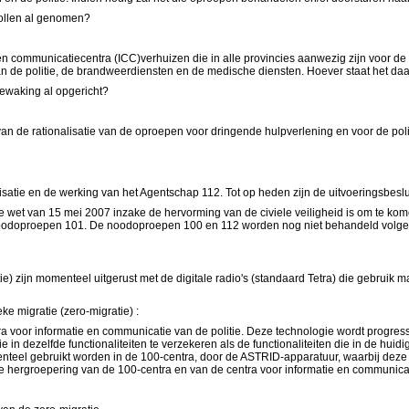
collen al genomen?
 en communicatiecentra (ICC)verhuizen die in alle provincies aanwezig zijn voor d
van de politie, de brandweerdiensten en de medische diensten. Hoever staat het d
ewaking al opgericht?
an de rationalisatie van de oproepen voor dringende hulpverlening en voor de poli
isatie en de werking van het Agentschap 112. Tot op heden zijn de uitvoeringsbesluite
r de wet van 15 mei 2007 inzake de hervorming van de civiele veiligheid is om te ko
noodoproepen 101. De noodoproepen 100 en 112 worden nog niet behandeld volgens
ie) zijn momenteel uitgerust met de digitale radio's (standaard Tetra) die gebru
e migratie (zero-migratie) :
oor informatie en communicatie van de politie. Deze technologie wordt progressief
tie in dezelfde functionaliteiten te verzekeren als de functionaliteiten die in de h
eel gebruikt worden in de 100-centra, door de ASTRID-apparatuur, waarbij deze la
ke hergroepering van de 100-centra en van de centra voor informatie en communicati