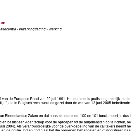
ken
tiecentra - Inwerkingtreding - Werking
n de Europese Raad van 29 juli 1991. Het nummer is gratis toegankelijk in alle E
lijn”, die in Belgisch recht werd omgezet door de wet van 13 juni 2005 betreffende
van Binnenlandse Zaken en dat naast de nummers 100 en 101 functioneert, is dus 
dien beslist een Agentschap voor de oproepen tot de hulpdiensten op te richten, 
juli 2004). Als verantwoordelijke voor de overkoepeling van de calltakers neemt
 de politie. Indien nodig zal het die oproepen behandelen en/of doorsturen naar 