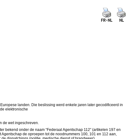
uropese landen. Die beslissing werd enkele jaren later gecodificeerd in
 de elektronische
in de wet ingeschreven.
beter bekend onder de naam “Federaal Agentschap 112” (artikelen 197 en
 het Agentschap de oproepen tot de noodnummers 100, 101 en 112 aan,
de dispatchings (politie, medische dienst of brandweer).