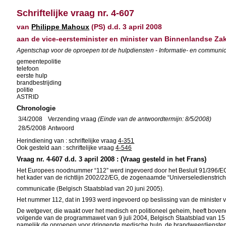
Schriftelijke vraag nr. 4-607
van
Philippe Mahoux
(PS) d.d. 3 april 2008
aan de vice-eersteminister en minister van Binnenlandse Za
Agentschap voor de oproepen tot de hulpdiensten - Informatie- en communica
gemeentepolitie
telefoon
eerste hulp
brandbestrijding
politie
ASTRID
Chronologie
3/4/2008
Verzending vraag
(Einde van de antwoordtermijn: 8/5/2008)
28/5/2008
Antwoord
Herindiening van : schriftelijke vraag
4-351
Ook gesteld aan : schriftelijke vraag
4-546
Vraag nr. 4-607 d.d. 3 april 2008 : (Vraag gesteld in het Frans)
Het Europees noodnummer “112” werd ingevoerd door het Besluit 91/396/EG va
het kader van de richtlijn 2002/22/EG, de zogenaamde “Universeledienstricht
communicatie (Belgisch Staatsblad van 20 juni 2005).
Het nummer 112, dat in 1993 werd ingevoerd op beslissing van de minister 
De wetgever, die waakt over het medisch en politioneel geheim, heeft boven
volgende van de programmawet van 9 juli 2004, Belgisch Staatsblad van 15 
namelijk de oproepen voor dringende medische hulp, de brandweerdiensten en