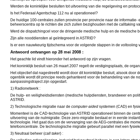
Werden de koninklijke besluiten tot uitvoering van die regelgeving en proto
Is het Federaal Agentschap 112 nu al operationeel?
De huidige 100-centrales zullen provincie per provincie naar de informatie-
beheerscentra op te richten die zich zullen bezighouden met de calltaking 
Werd de dispatchingcel voor de dringende medische hulp en de medische b
Zijn alle nooddiensten al geïntegreerd in ASTRID?
Is er een nauwkeurig tijdschema voor de volgende stappen in de voltooiing v
Antwoord ontvangen op 28 mei 2008 :
Het geachte lid vindt hieronder het antwoord op zijn vragen.
Het koninklijk besluit van 26 maart 2007 regelt de vestigingsplaats, de organ
Het objectief dat nagestreefd wordt door dit koninklijke besluit, alsook doo
ogenblik wordt dit principe reeds gehanteerd voor de behandeling van de 
aanpassingstraject zijn opgestart.
1) Radionetwerk :
De hulp- en veiligheidsdiensten (medische hulpdiensten, brandweer en polit
ASTRID.
2) Technologische migratie naar de
computer-aided
systemen (CAD) en fysiek
Momenteel is de CAD-technologie van ASTRID operationeel binnen de centra v
uitvoering van de nulmigratie. Deze zero-migratie bestaat er in eerste instan
technologie. Het gaat dus om de vervanging van de AEG-centrales die moment
telefooncentrale. De technologische migratie gebeurt parallel met een fysie
3) Neutraal beheer (
call taker
) :