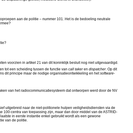
e oproepen aan de politie – nummer 101. Het is de bedoeling neutrale
aarmee?
tie?
n voorzien in artikel 21 van dit koninklijk besluit nog niet uitgevaardigd.
men tot een scheiding tussen de functie van
call taker
en
dispatcher
. Op dit
 dit principe maar de nodige organisatieontwikkeling en het
software
-
ik maken van het radiocommunicatiesysteem dat ontworpen werd door de NV
 uitgebreid naar de niet-politionele hulpen veiligheidsdiensten via de
uidige 100-centra van toepassing zijn, maar dan door middel van de ASTRID-
atste in eerste instantie enkel gebruikt wordt als een gewone
e van de politie.