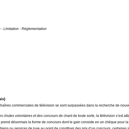
 - Limitation - Réglementation
is)
chaînes commerciales de télévision se sont surpassées dans la recherche de nouv
s chutes volontaires et des concours de chant de toute sorte, la télévision s’est at
n prend désormais la forme de concours dont le gain consiste en un chèque pour la f
 biens ou services de luxe au point de constituer des prix d’un concours, certaines