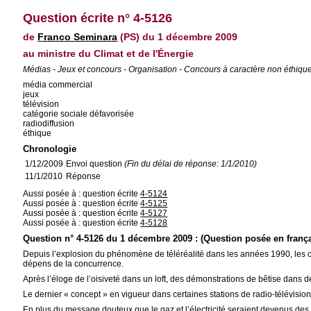
Question écrite n° 4-5126
de
Franco Seminara
(PS) du 1 décembre 2009
au ministre du Climat et de l'Énergie
Médias - Jeux et concours - Organisation - Concours à caractère non éthique
média commercial
jeux
télévision
catégorie sociale défavorisée
radiodiffusion
éthique
Chronologie
1/12/2009
Envoi question
(Fin du délai de réponse: 1/1/2010)
11/1/2010
Réponse
Aussi posée à : question écrite
4-5124
Aussi posée à : question écrite
4-5125
Aussi posée à : question écrite
4-5127
Aussi posée à : question écrite
4-5128
Question n° 4-5126 du 1 décembre 2009 : (Question posée en frança
Depuis l’explosion du phénomène de téléréalité dans les années 1990, les 
dépens de la concurrence.
Après l’éloge de l’oisiveté dans un loft, des démonstrations de bêtise dans de
Le dernier « concept » en vigueur dans certaines stations de radio-télévisio
En plus du message douteux que le gaz et l’électricité seraient devenus des