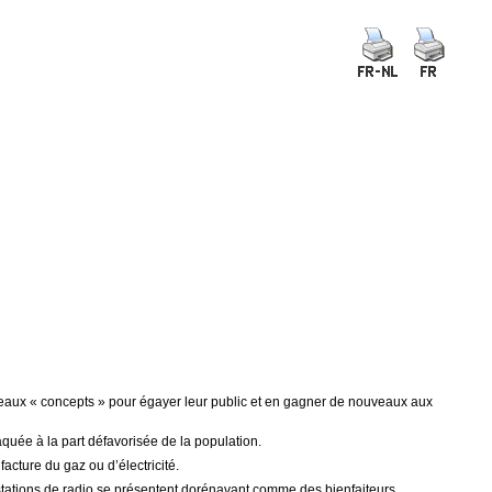
eaux « concepts » pour égayer leur public et en gagner de nouveaux aux
taquée à la part défavorisée de la population.
acture du gaz ou d’électricité.
 stations de radio se présentent dorénavant comme des bienfaiteurs