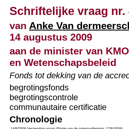
Schriftelijke vraag nr.
van
Anke Van dermeersc
14 augustus 2009
aan de minister van KMO
en Wetenschapsbeleid
Fonds tot dekking van de accredi
begrotingsfonds
begrotingscontrole
communautaire certificatie
Chronologie
14/8/2009
Verzending vraag
(Einde van de antwoordtermijn: 17/9/2009)