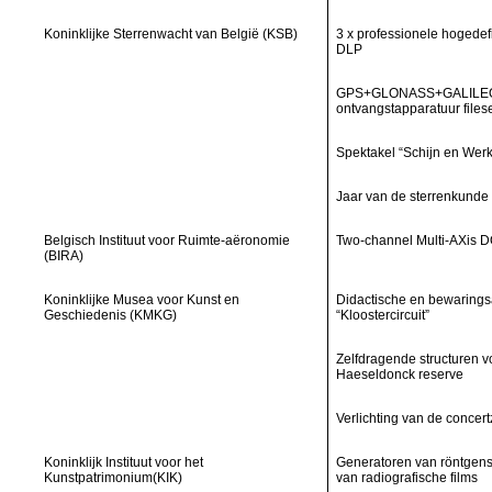
Koninklijke Sterrenwacht van België (KSB)
3 x professionele hogedefi
DLP
GPS+GLONASS+GALILE
ontvangstapparatuur files
Spektakel “Schijn en Werk
Jaar van de sterrenkunde
Belgisch Instituut voor Ruimte-aëronomie
Two-channel Multi-AXis 
(BIRA)
Koninklijke Musea voor Kunst en
Didactische en bewaring
Geschiedenis (KMKG)
“Kloostercircuit”
Zelfdragende structuren v
Haeseldonck reserve
Verlichting van de concer
Koninklijk Instituut voor het
Generatoren van röntgens
Kunstpatrimonium(KIK)
van radiografische films