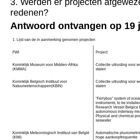
3. Werden er projecten afgewez
redenen?
Antwoord ontvangen op 19 j
1. Lijst van de in aanmerking genomen projecten
FWI
Project
Koninklijk Museum voor Midden-Afrika
Collectie uitrusting voor 
(KMMA)
stalen
Koninklijk Belgisch Instituut voor
Collectie uitrusting voor 
Natuurwetenschappen(KBIN)
stalen
“Ferrybox” system of oce
instruments, to be install
Research Vessel Belgica f
autonomous inderway mea
Physical and chemical pro
seawater
Koninklijk Meteorologisch Instituut van België
Automatische pluviometris
(KMI)
hoge aankoopfrequentie