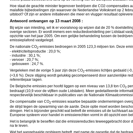
Hoe staat de geachte minister tegenover bedrijven die CO2-compensaties aa
malafide bijbedoelingen zijn waarover de Nederlandse Volkskrant op 2 februa
uitstoot? Of zijn er andere initiatieven die meer en vlugger resultaat oplever
Antwoord ontvangen op 13 maart 2008 :
Bij wijze van inleiding, wil ik er vooralsnog op wijzen dat de 20 % doelste
overige sectoren. Er wordt immers een reductiedoelstelling per Lidstaat vas
opzichte van het jaar 2005. Om een gelijke behandeling tussen de bedrijve
emissieplafond vastgelegd.
De nationale CO
-emissies bedroegen in 2005 123,3 miljoen ton. Deze emissi
2
- elektriciteitsproductie : 20,0 %;
- industrie : 30,1 %;
- vervoer : 20,7 %;
- gebouwen : 24,7 %.
Vergeleken met de vorige 5 jaar zijn deze CO
-emissies lichtjes gedaald (-0
2
(+3,6 %). Deze stijging wordt gelukkig gecompenseerd door aanzienlijke re
referentiejaar lagen.
De Belgische emissies per hoofd liggen op een niveau van 13,8 ton CO
per
2
bedraagt (10,9 voor de vijftien oude Lidstaten). Meer gedetailleerde inform
respectievelijk beschikbaar in publicaties van de Nationale Klimaatcommissi
De compensatie van CO
-emissies waartoe bepaalde ondernemingen overgaan 
2
de strijd tegen de opwarming van de aarde. Deze optie moet worden beschou
dringen. Het is bijzonder geschikt wat betreft de emissies uit de luchtvaart
Europese systeem voor handel in emissierechten vormt in dit opzicht een bel
Het is belangrijk te beseffen dat die emissiereducties teweeggebracht doo
na te leven.
Wat het aangehaalde probleem betreft, met name de garantie dat de bedragen