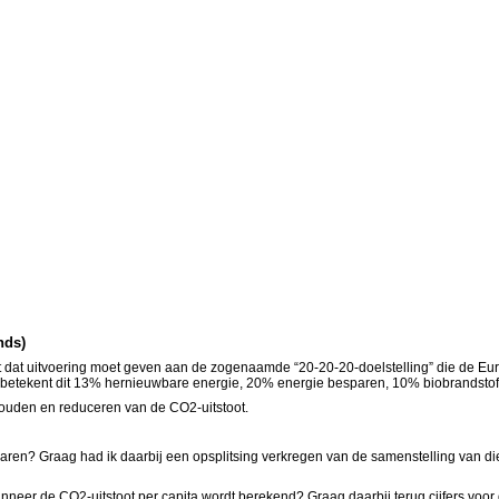
nds)
dat uitvoering moet geven aan de zogenaamde “20-20-20-doelstelling” die de Eur
etekent dit 13% hernieuwbare energie, 20% energie besparen, 10% biobrandstof 
 houden en reduceren van de CO2-uitstoot.
f jaren? Graag had ik daarbij een opsplitsing verkregen van de samenstelling van 
eer de CO2-uitstoot per capita wordt berekend? Graag daarbij terug cijfers voor d