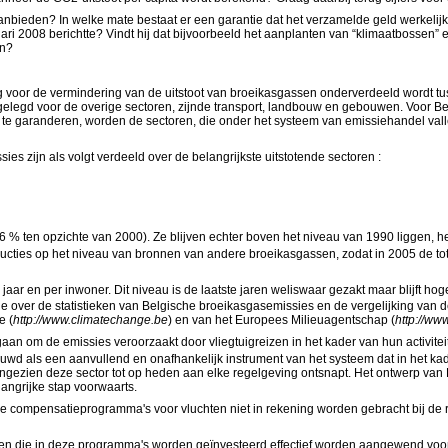
nbieden? In welke mate bestaat er een garantie dat het verzamelde geld werkeli
ri 2008 berichtte? Vindt hij dat bijvoorbeeld het aanplanten van “klimaatbossen” 
en?
lling voor de vermindering van de uitstoot van broeikasgassen onderverdeeld wordt
tgelegd voor de overige sectoren, zijnde transport, landbouw en gebouwen. Voor Be
n te garanderen, worden de sectoren, die onder het systeem van emissiehandel va
es zijn als volgt verdeeld over de belangrijkste uitstotende sectoren :
,6 % ten opzichte van 2000). Ze blijven echter boven het niveau van 1990 liggen, het
ducties op het niveau van bronnen van andere broeikasgassen, zodat in 2005 de to
 jaar en per inwoner. Dit niveau is de laatste jaren weliswaar gezakt maar blijft h
atie over de statistieken van Belgische broeikasgasemissies en de vergelijking va
e (
http://www.climatechange.be
) en van het Europees Milieuagentschap (
http://ww
om de emissies veroorzaakt door vliegtuigreizen in het kader van hun activiteiten 
wd als een aanvullend en onafhankelijk instrument van het systeem dat in het kad
 aangezien deze sector tot op heden aan elke regelgeving ontsnapt. Het ontwerp van
angrijke stap voorwaarts.
r de compensatieprogramma's voor vluchten niet in rekening worden gebracht bij d
 die in deze programma's worden geïnvesteerd effectief worden aangewend voor pro