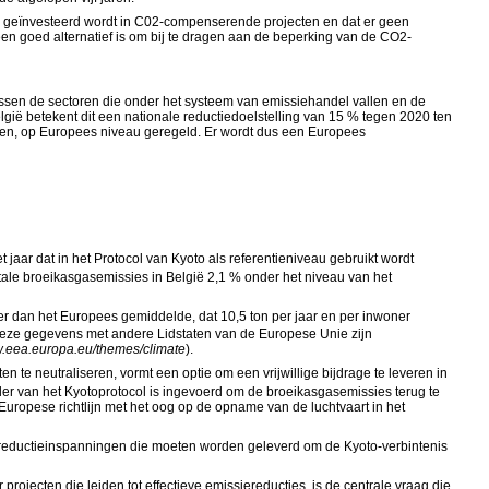
jk geïnvesteerd wordt in C02-compenserende projecten en dat er geen
een goed alternatief is om bij te dragen aan de beperking van de CO2-
 tussen de sectoren die onder het systeem van emissiehandel vallen en de
lgië betekent dit een nationale reductiedoelstelling van 15 % tegen 2020 ten
llen, op Europees niveau geregeld. Er wordt dus een Europees
 jaar dat in het Protocol van Kyoto als referentieniveau gebruikt wordt
tale broeikasgasemissies in België 2,1 % onder het niveau van het
oger dan het Europees gemiddelde, dat 10,5 ton per jaar en per inwoner
n deze gegevens met andere Lidstaten van de Europese Unie zijn
w.eea.europa.eu/themes/climate
).
te neutraliseren, vormt een optie om een vrijwillige bijdrage te leveren in
er van het Kyotoprotocol is ingevoerd om de broeikasgasemissies terug te
 Europese richtlijn met het oog op de opname van de luchtvaart in het
e reductieinspanningen die moeten worden geleverd om de Kyoto-verbintenis
jecten die leiden tot effectieve emissiereducties, is de centrale vraag die