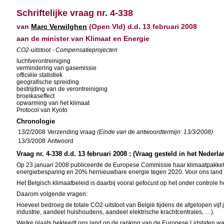
Schriftelijke vraag nr. 4-338
van
Marc Verwilghen
(Open Vld) d.d. 13 februari 2008
aan de minister van Klimaat en Energie
CO2-uitstoot - Compensatieprojecten
luchtverontreiniging
vermindering van gasemissie
officiële statistiek
geografische spreiding
bestrijding van de verontreiniging
broeikaseffect
opwarming van het klimaat
Protocol van Kyoto
Chronologie
13/2/2008
Verzending vraag
(Einde van de antwoordtermijn: 13/3/2008)
13/3/2008
Antwoord
Vraag nr. 4-338 d.d. 13 februari 2008 : (Vraag gesteld in het Nederla
Op 23 januari 2008 publiceerde de Europese Commissie haar klimaatpakket 
energiebesparing en 20% hernieuwbare energie tegen 2020. Voor ons land b
Het Belgisch klimaatbeleid is daarbij vooral gefocust op het onder controle
Daarom volgende vragen:
Hoeveel bedroeg de totale CO2-uitstoot van België tijdens de afgelopen vij
industrie, aandeel huishoudens, aandeel elektrische krachtcentrales, …).
Welke plaats bekleedt ons land op de ranking van de Europese Lidstaten wann