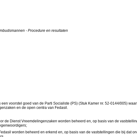
e ombudsmannen - Procedure en resultaten
een voorstel goed van de Parti Socialiste (PS) (Stuk Kamer nr. 52-0144/005) waa
ngenzaken en de open centra van Fedasil.
 door de Dienst Vreemdelingenzaken worden beheerd en, op basis van de vaststelli
tegenwoordigers;
 Fedasil worden beheerd en erkend en, op basis van de vaststellingen die bij dat
rs.