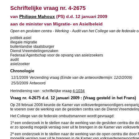
Schriftelijke vraag nr. 4-2675
van
Philippe Mahoux
(PS) d.d. 12 januari 2009
aan de minister van Migratie- en Asielbeleid
Open en gesloten centra - Werking - Audit van het College van de federal
politiek asiel
illegale migratie
buitenlandse staatsburger
Dienst Vreemdelingenzaken
Federaal Agentschap voor de opvang van asielzoekers
audit
asielzoeker
Chronologie
12/1/2009
Verzending vraag
(Einde van de antwoordtermijn: 12/2/2009)
25/3/2009
Antwoord
Herindiening van : schriftelijke vraag
4-1034
Vraag nr. 4-2675 d.d. 12 januari 2009 : (Vraag gesteld in het Frans)
Op 28 februai 2008 keurde de Kamer van volksvertegenwoordigers eenparig 
te voeren over de werking van de gesloten centra van de Dienst Vreemdeli
Het College van de federale ombudsmannen wordt gevraagd:
1º een onderzoek in te stellen naar de werking van de gesloten centra die
er zo spoedig mogeijk verslag over uit te brengen in de Kamer van volksver
2º een onderzoek in te stellen naar de werking van de open centra die door
mogelijk verslag over uit te brengen in de Kamer van volksvertegenwoordige