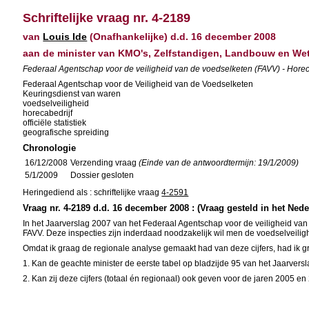
Schriftelijke vraag nr. 4-2189
van
Louis Ide
(Onafhankelijke) d.d. 16 december 2008
aan de minister van KMO's, Zelfstandigen, Landbouw en W
Federaal Agentschap voor de veiligheid van de voedselketen (FAVV) - Hore
Federaal Agentschap voor de Veiligheid van de Voedselketen
Keuringsdienst van waren
voedselveiligheid
horecabedrijf
officiële statistiek
geografische spreiding
Chronologie
16/12/2008
Verzending vraag
(Einde van de antwoordtermijn: 19/1/2009)
5/1/2009
Dossier gesloten
Heringediend als : schriftelijke vraag
4-2591
Vraag nr. 4-2189 d.d. 16 december 2008 : (Vraag gesteld in het Ned
In het Jaarverslag 2007 van het Federaal Agentschap voor de veiligheid va
FAVV. Deze inspecties zijn inderdaad noodzakelijk wil men de voedselveili
Omdat ik graag de regionale analyse gemaakt had van deze cijfers, had ik
1. Kan de geachte minister de eerste tabel op bladzijde 95 van het Jaarver
2. Kan zij deze cijfers (totaal én regionaal) ook geven voor de jaren 2005 en