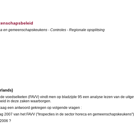
etenschapsbeleid
ca en gemeenschapskeukens - Controles - Regionale opsplitsing
erlands)
n de voedselketen (FAVV) vindt men op bladzijde 95 een analyse lezen van de uit
gheid in deze zaken waarborgen.
 graag een antwoord gekregen op volgende vragen :
slag 2007 van het FAVV ("Inspecties in de sector horeca en gemeenschapskeukens")
 2006 ?