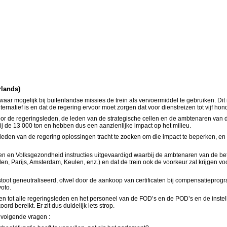
rlands)
 om waar mogelijk bij buitenlandse missies de trein als vervoermiddel te gebruiken.
rnatief is en dat de regering ervoor moet zorgen dat voor dienstreizen tot vijf ho
door de regeringsleden, de leden van de strategische cellen en de ambtenaren van 
ij de 13 000 ton en hebben dus een aanzienlijke impact op het milieu.
 leden van de regering oplossingen tracht te zoeken om die impact te beperken, en
n en Volksgezondheid instructies uitgevaardigd waarbij de ambtenaren van de bet
 Parijs, Amsterdam, Keulen, enz.) en dat de trein ook de voorkeur zal krijgen voo
tstoot geneutraliseerd, ofwel door de aankoop van certificaten bij compensatiepr
oto.
reiden tot alle regeringsleden en het personeel van de FOD’s en de POD’s en de ins
 bereikt. Er zit dus duidelijk iets strop.
 volgende vragen :