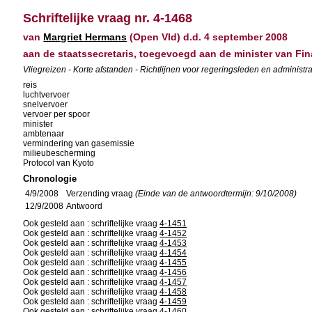
Schriftelijke vraag nr. 4-1468
van
Margriet Hermans
(Open Vld) d.d. 4 september 2008
aan de staatssecretaris, toegevoegd aan de minister van Fi
Vliegreizen - Korte afstanden - Richtlijnen voor regeringsleden en administra
reis
luchtvervoer
snelvervoer
vervoer per spoor
minister
ambtenaar
vermindering van gasemissie
milieubescherming
Protocol van Kyoto
Chronologie
4/9/2008
Verzending vraag
(Einde van de antwoordtermijn: 9/10/2008)
12/9/2008
Antwoord
Ook gesteld aan : schriftelijke vraag
4-1451
Ook gesteld aan : schriftelijke vraag
4-1452
Ook gesteld aan : schriftelijke vraag
4-1453
Ook gesteld aan : schriftelijke vraag
4-1454
Ook gesteld aan : schriftelijke vraag
4-1455
Ook gesteld aan : schriftelijke vraag
4-1456
Ook gesteld aan : schriftelijke vraag
4-1457
Ook gesteld aan : schriftelijke vraag
4-1458
Ook gesteld aan : schriftelijke vraag
4-1459
Ook gesteld aan : schriftelijke vraag
4-1460