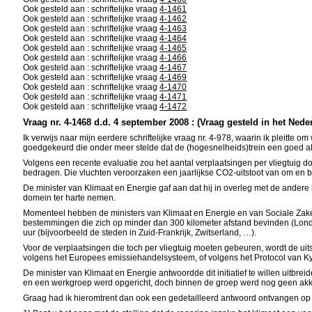
Ook gesteld aan : schriftelijke vraag
4-1461
Ook gesteld aan : schriftelijke vraag
4-1462
Ook gesteld aan : schriftelijke vraag
4-1463
Ook gesteld aan : schriftelijke vraag
4-1464
Ook gesteld aan : schriftelijke vraag
4-1465
Ook gesteld aan : schriftelijke vraag
4-1466
Ook gesteld aan : schriftelijke vraag
4-1467
Ook gesteld aan : schriftelijke vraag
4-1469
Ook gesteld aan : schriftelijke vraag
4-1470
Ook gesteld aan : schriftelijke vraag
4-1471
Ook gesteld aan : schriftelijke vraag
4-1472
Vraag nr. 4-1468 d.d. 4 september 2008 : (Vraag gesteld in het Nede
Ik verwijs naar mijn eerdere schriftelijke vraag nr. 4-978, waarin ik pleitte
goedgekeurd die onder meer stelde dat de (hogesnelheids)trein een goed alte
Volgens een recente evaluatie zou het aantal verplaatsingen per vliegtuig 
bedragen. Die vluchten veroorzaken een jaarlijkse CO2-uitstoot van om en b
De minister van Klimaat en Energie gaf aan dat hij in overleg met de andere
domein ter harte nemen.
Momenteel hebben de ministers van Klimaat en Energie en van Sociale Zake
bestemmingen die zich op minder dan 300 kilometer afstand bevinden (Londen,
uur (bijvoorbeeld de steden in Zuid-Frankrijk, Zwitserland, …).
Voor de verplaatsingen die toch per vliegtuig moeten gebeuren, wordt de ui
volgens het Europees emissiehandelsysteem, of volgens het Protocol van Ky
De minister van Klimaat en Energie antwoordde dit initiatief te willen uitb
en een werkgroep werd opgericht, doch binnen de groep werd nog geen akkoord
Graag had ik hieromtrent dan ook een gedetailleerd antwoord ontvangen op