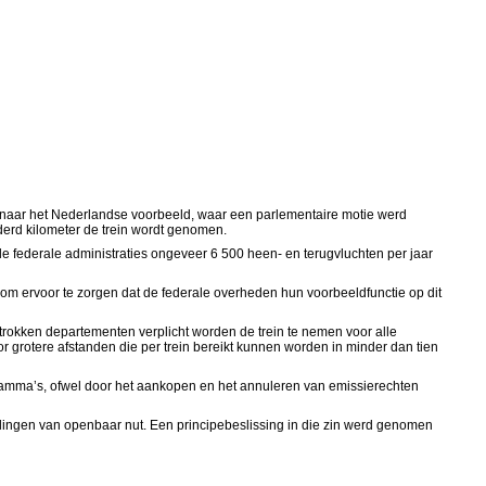
 Dit naar het Nederlandse voorbeeld, waar een parlementaire motie werd
nderd kilometer de trein wordt genomen.
de federale administraties ongeveer 6 500 heen- en terugvluchten per jaar
 om ervoor te zorgen dat de federale overheden hun voorbeeldfunctie op dit
rokken departementen verplicht worden de trein te nemen voor alle
r grotere afstanden die per trein bereikt kunnen worden in minder dan tien
ogramma’s, ofwel door het aankopen en het annuleren van emissierechten
tellingen van openbaar nut. Een principebeslissing in die zin werd genomen