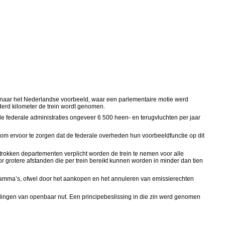
 Dit naar het Nederlandse voorbeeld, waar een parlementaire motie werd
nderd kilometer de trein wordt genomen.
de federale administraties ongeveer 6 500 heen- en terugvluchten per jaar
 om ervoor te zorgen dat de federale overheden hun voorbeeldfunctie op dit
rokken departementen verplicht worden de trein te nemen voor alle
r grotere afstanden die per trein bereikt kunnen worden in minder dan tien
ogramma’s, ofwel door het aankopen en het annuleren van emissierechten
tellingen van openbaar nut. Een principebeslissing in die zin werd genomen