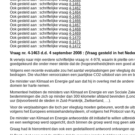
Ook gesteld aan : schriftelijke vraag
4-1461
Ook gesteld aan : schriftelijke vraag
4-1462
Ook gesteld aan : schriftelijke vraag
4-1464
Ook gesteld aan : schriftelijke vraag
4-1465
Ook gesteld aan : schriftelijke vraag
4-1466
Ook gesteld aan : schriftelijke vraag
4-1467
Ook gesteld aan : schriftelijke vraag
4-1468
Ook gesteld aan : schriftelijke vraag
4-1469
Ook gesteld aan : schriftelijke vraag
4-1470
Ook gesteld aan : schriftelijke vraag
4-1471
Ook gesteld aan : schriftelijke vraag
4-1472
Vraag nr. 4-1463 d.d. 4 september 2008 : (Vraag gesteld in het Nede
Ik verwijs naar mijn eerdere schriftelijke vraag nr. 4-978, waarin ik pleitte
goedgekeurd die onder meer stelde dat de (hogesnelheids)trein een goed alte
Volgens een recente evaluatie zou het aantal verplaatsingen per vliegtuig 
bedragen. Die vluchten veroorzaken een jaarlijkse CO2-uitstoot van om en b
De minister van Klimaat en Energie gaf aan dat hij in overleg met de andere
domein ter harte nemen.
Momenteel hebben de ministers van Klimaat en Energie en van Sociale Zake
bestemmingen die zich op minder dan 300 kilometer afstand bevinden (Londen,
uur (bijvoorbeeld de steden in Zuid-Frankrijk, Zwitserland, …).
Voor de verplaatsingen die toch per vliegtuig moeten gebeuren, wordt de ui
volgens het Europees emissiehandelsysteem, of volgens het Protocol van Ky
De minister van Klimaat en Energie antwoordde dit initiatief te willen uitb
en een werkgroep werd opgericht, doch binnen de groep werd nog geen akkoord
Graag had ik hieromtrent dan ook een gedetailleerd antwoord ontvangen op