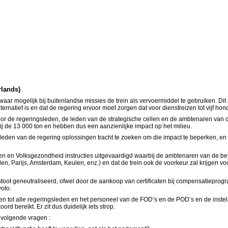
rlands)
 om waar mogelijk bij buitenlandse missies de trein als vervoermiddel te gebruiken.
rnatief is en dat de regering ervoor moet zorgen dat voor dienstreizen tot vijf ho
door de regeringsleden, de leden van de strategische cellen en de ambtenaren van 
ij de 13 000 ton en hebben dus een aanzienlijke impact op het milieu.
 leden van de regering oplossingen tracht te zoeken om die impact te beperken, en
n en Volksgezondheid instructies uitgevaardigd waarbij de ambtenaren van de bet
 Parijs, Amsterdam, Keulen, enz.) en dat de trein ook de voorkeur zal krijgen voo
tstoot geneutraliseerd, ofwel door de aankoop van certificaten bij compensatiepr
oto.
reiden tot alle regeringsleden en het personeel van de FOD’s en de POD’s en de ins
 bereikt. Er zit dus duidelijk iets strop.
 volgende vragen :