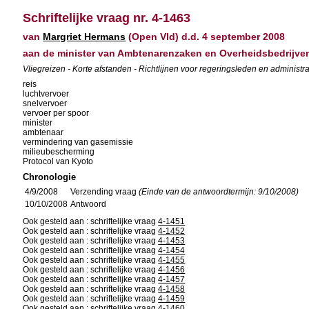
Schriftelijke vraag nr. 4-1463
van
Margriet Hermans
(Open Vld) d.d. 4 september 2008
aan de minister van Ambtenarenzaken en Overheidsbedrijve
Vliegreizen - Korte afstanden - Richtlijnen voor regeringsleden en administra
reis
luchtvervoer
snelvervoer
vervoer per spoor
minister
ambtenaar
vermindering van gasemissie
milieubescherming
Protocol van Kyoto
Chronologie
4/9/2008
Verzending vraag
(Einde van de antwoordtermijn: 9/10/2008)
10/10/2008
Antwoord
Ook gesteld aan : schriftelijke vraag
4-1451
Ook gesteld aan : schriftelijke vraag
4-1452
Ook gesteld aan : schriftelijke vraag
4-1453
Ook gesteld aan : schriftelijke vraag
4-1454
Ook gesteld aan : schriftelijke vraag
4-1455
Ook gesteld aan : schriftelijke vraag
4-1456
Ook gesteld aan : schriftelijke vraag
4-1457
Ook gesteld aan : schriftelijke vraag
4-1458
Ook gesteld aan : schriftelijke vraag
4-1459
Ook gesteld aan : schriftelijke vraag
4-1460