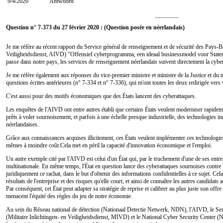
9/4/2020
Antwoord
________
Question n° 7-373 du 27 février 2020 : (Question posée en néerlandais)
Je me réfère au récent rapport du Service général de renseignement et de sécurité des Pays-
Veiligheidsdienst, AIVD) "Offensief cyberprogramma, een ideaal businessmodel voor Staten"
passe dans notre pays, les services de renseignement néerlandais suivent directement la cyberc
Je me réfère également aux réponses du vice-premier ministre et ministre de la Justice et du
questions écrites antérieures (n° 7-334 et n° 7-336), qui m'ont toutes les deux redirigée vers
C'est aussi pour des motifs économiques que des États lancent des cyberattaques.
Les enquêtes de l'AIVD ont entre autres établi que certains États veulent moderniser rapideme
prêts à voler sournoisement, et parfois à une échelle presque industrielle, des technologies 
néerlandaises.
Grâce aux connaissances acquises illicitement, ces États veulent implémenter ces technologie
mêmes à moindre coût.Cela met en péril la capacité d'innovation économique et l'emploi.
Un autre exemple cité par l'AIVD est celui d'un État qui, par le truchement d'une de ses entr
multinationale. En même temps, l'État en question lance des cyberattaques sournoises contre 
juridiquement ce rachat, dans le but d'obtenir des informations confidentielles à ce sujet. Cela
résultats de l'entreprise et des risques qu'elle court, et ainsi de connaître les autres candidats 
Par conséquent, cet État peut adapter sa stratégie de reprise et calibrer au plus juste son offre
menacent l'équité des règles du jeu de notre économie.
Au sein du Réseau national de détection (Nationaal Detectie Netwerk, NDN), l'AIVD, le Servi
(Militaire Inlichtingen- en Veiligheidsdienst, MIVD) et le National Cyber Security Center (