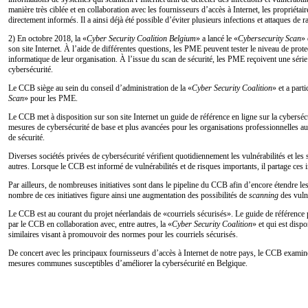
manière très ciblée et en collaboration avec les fournisseurs d’accès à Internet, les propriéta
directement informés. Il a ainsi déjà été possible d’éviter plusieurs infections et attaques de r
2) En octobre 2018, la «
Cyber Security Coalition Belgium
» a lancé le «
Cybersecurity Scan
» 
son site Internet. À l’aide de différentes questions, les PME peuvent tester le niveau de protec
informatique de leur organisation. À l’issue du scan de sécurité, les PME reçoivent une série 
cybersécurité.
Le CCB siège au sein du conseil d’administration de la «
Cyber Security Coalition
» et a parti
Scan
» pour les PME.
Le CCB met à disposition sur son site Internet un guide de référence en ligne sur la cyberséc
mesures de cybersécurité de base et plus avancées pour les organisations professionnelles au
de sécurité.
Diverses sociétés privées de cybersécurité vérifient quotidiennement les vulnérabilités et les 
autres. Lorsque le CCB est informé de vulnérabilités et de risques importants, il partage ces
Par ailleurs, de nombreuses initiatives sont dans le pipeline du CCB afin d’encore étendre le
nombre de ces initiatives figure ainsi une augmentation des possibilités de
scanning
des vulné
Le CCB est au courant du projet néerlandais de «courriels sécurisés». Le guide de référence pr
par le CCB en collaboration avec, entre autres, la «
Cyber Security Coalition
» et qui est dispo
similaires visant à promouvoir des normes pour les courriels sécurisés.
De concert avec les principaux fournisseurs d’accès à Internet de notre pays, le CCB examine
mesures communes susceptibles d’améliorer la cybersécurité en Belgique.