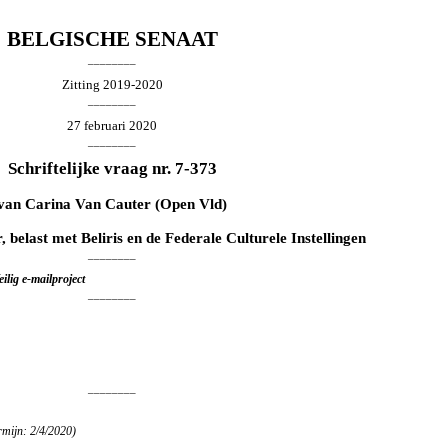
BELGISCHE SENAAT
________
Zitting 2019-2020
________
27 februari 2020
________
Schriftelijke vraag nr. 7-373
van
Carina Van Cauter
(Open Vld)
, belast met Beliris en de Federale Culturele Instellingen
________
ilig e-mailproject
________
________
rmijn: 2/4/2020)