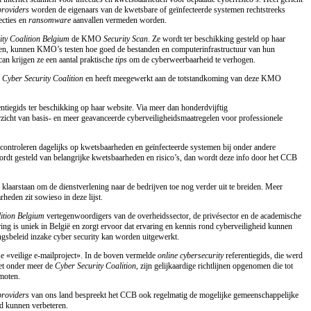
providers
worden de eigenaars van de kwetsbare of geïnfecteerde systemen rechtstreeks
ecties en
ransomware
aanvallen vermeden worden.
ity Coalition Belgium
de KMO
Security Scan
. Ze wordt ter beschikking gesteld op haar
gen, kunnen KMO’s testen hoe goed de bestanden en computerinfrastructuur van hun
scan krijgen ze een aantal praktische
tips
om de cyberweerbaarheid te verhogen.
e
Cyber Security Coalition
en heeft meegewerkt aan de totstandkoming van deze KMO
ntiegids ter beschikking op haar website. Via meer dan honderdvijftig
rzicht van basis- en meer geavanceerde cyberveiligheidsmaatregelen voor professionele
 controleren dagelijks op kwetsbaarheden en geïnfecteerde systemen bij onder andere
dt gesteld van belangrijke kwetsbaarheden en risico’s, dan wordt deze info door het CCB
 klaarstaan om de dienstverlening naar de bedrijven toe nog verder uit te breiden. Meer
eden zit sowieso in deze lijst.
ition Belgium
vertegenwoordigers van de overheidssector, de privésector en de academische
ing is uniek in België en zorgt ervoor dat ervaring en kennis rond cyberveiligheid kunnen
gsbeleid inzake cyber security kan worden uitgewerkt.
e «veilige e-mailproject». In de boven vermelde
online cybersecurity
referentiegids, die werd
et onder meer de
Cyber Security Coalition
, zijn gelijkaardige richtlijnen opgenomen die tot
omoten.
providers
van ons land bespreekt het CCB ook regelmatig de mogelijke gemeenschappelijke
nd kunnen verbeteren.