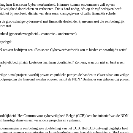
ndaag haar Basisscan Cyberweerbaarheid. Hiermee kunnen ondernemers zelf op een
le veiligheid doorlichten en verbeteren. Dit is hard nodig, één op de vijf bedrijven heeft
eidt tot bijvoorbeeld diefstal van data zoals klantgegevens of zelfs financiële schade.
 en de grootschalige cyberaanval met financiële doeleinden (ransomware) die een belangrijk
nes trof.
egenheid (gewestbevoegdheid – economie – ondernemen).
rgelegd:
DN om aan bedrijven een «Basisscan Cyberweerbaarheid» aan te bieden en waarbij dit actief
aarbij elk bedrijf zich kosteloos kan laten doorlichten? Zo neen, waarom niet en bent u een
?
lige e-mailproject» waarbij private en publieke partijen de handen in elkaar slaan om veilige
ootprojecten die hierrond werden opgezet vanuit de NDN? Bestaat er een gelijkaardig project
ordelijkheid. Het Centrum voor cyberveiligheid België (CCB) kent het initiatief van de NDN
elijkaardige diensten aan via andere projecten en systemen.
ndernemingen is een belangrijke doelstelling van het CCB. Het CCB ontvangt dagelijks heel
t internet scannen voor infecties en kwetsbaarheden voor bepaalde cyberrisico’s. Heel gericht