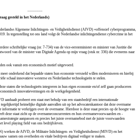
________
Vraag gesteld in het Nederlands)
Nederlandse Algemene Inlichtingen- en Veiligheidsdienst (AIVD) «offensief cyberprogramma,
9. In tegenstelling tot ons land volgt de Nederlandse inlichtingendienst cybercrime in het
dere schriftelijke vraag (nr. 7-734) van de vice-eersteminister en minister van Justitie die
twoord van de minister van Digitale Agenda op mijn vraag (stuk nr. 336) die eveneens naar
rden ook vanuit een economisch motief uitgevoerd.
meer onderkend dat bepaalde staten hun economie versneld willen moderniseren en hierbij
riële schaal innovatieve westerse en Nederlandse technologieën te stelen.
eze staten die technologieën integreren in hun eigen economie en/of zelf gaan produceren
et economisch innovatievermogen en de werkgelegenheid.
 aanhaalt probeert een staat met behulp van een staatsbedrijf een internationale
egelijkertijd heimelijke digitale aanvallen uit op het advocatenkantoor dat deze overname
ke informatie te verkrijgen over de overname. Hierdoor is deze staat precies op de hoogte van
e heeft deze staat zicht op de overnameconcurrenten en hun overnamevoorwaarden en -
namestrategie aanpassen en precies het juiste overnamebod met de juiste voorwaarden
et level playing field van ons bedrijfsleven.
) werken de AIVD, de Militaire Inlichtingen- en Veiligheidsdienst (MIVD) en het
uw samen om overheden en vitale bedrijven digitaal veiliger te maken.