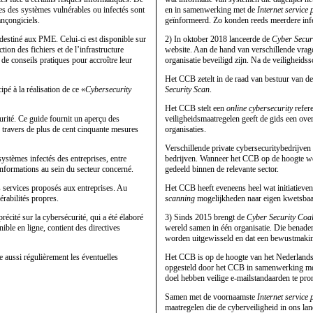
ires des systèmes vulnérables ou infectés sont
en in samenwerking met de
Internet service 
ançongiciels.
geïnformeerd. Zo konden reeds meerdere inf
destiné aux PME. Celui-ci est disponible sur
2) In oktober 2018 lanceerde de
Cyber Secur
tion des fichiers et de l’infrastructure
website. Aan de hand van verschillende vra
de conseils pratiques pour accroître leur
organisatie beveiligd zijn. Na de veiligheids
Het CCB zetelt in de raad van bestuur van d
cipé à la réalisation de ce «
Cybersecurity
Security Scan
.
Het CCB stelt een
online cybersecurity
refere
urité. Ce guide fournit un aperçu des
veiligheidsmaatregelen geeft de gids een ove
 travers de plus de cent cinquante mesures
organisaties.
Verschillende private cybersecuritybedrijven
systèmes infectés des entreprises, entre
bedrijven. Wanneer het CCB op de hoogte wor
 informations au sein du secteur concerné.
gedeeld binnen de relevante sector.
s services proposés aux entreprises. Au
Het CCB heeft eveneens heel wat initiatieven
rabilités propres.
scanning
mogelijkheden naar eigen kwetsbaarh
écité sur la cybersécurité, qui a été élaboré
3) Sinds 2015 brengt de
Cyber Security Coal
nible en ligne, contient des directives
wereld samen in één organisatie. Die benader
worden uitgewisseld en dat een bewustmakin
 aussi régulièrement les éventuelles
Het CCB is op de hoogte van het Nederlands
opgesteld door het CCB in samenwerking m
doel hebben veilige e-mailstandaarden te pr
Samen met de voornaamste
Internet service 
maatregelen die de cyberveiligheid in ons la