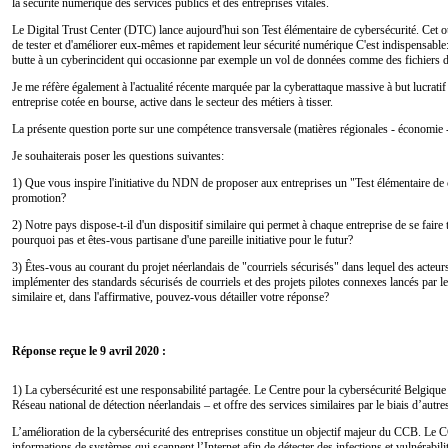
la sécurité numérique des services publics et des entreprises vitales.
Le Digital Trust Center (DTC) lance aujourd'hui son Test élémentaire de cybersécurité. Cet ou
de tester et d'améliorer eux-mêmes et rapidement leur sécurité numérique C'est indispensable:
butte à un cyberincident qui occasionne par exemple un vol de données comme des fichiers d
Je me réfère également à l'actualité récente marquée par la cyberattaque massive à but lucrat
entreprise cotée en bourse, active dans le secteur des métiers à tisser.
La présente question porte sur une compétence transversale (matières régionales - économie -
Je souhaiterais poser les questions suivantes:
1) Que vous inspire l'initiative du NDN de proposer aux entreprises un "Test élémentaire de c
promotion?
2) Notre pays dispose-t-il d'un dispositif similaire qui permet à chaque entreprise de se faire
pourquoi pas et êtes-vous partisane d'une pareille initiative pour le futur?
3) Êtes-vous au courant du projet néerlandais de "courriels sécurisés" dans lequel des acteurs
implémenter des standards sécurisés de courriels et des projets pilotes connexes lancés par l
similaire et, dans l'affirmative, pouvez-vous détailler votre réponse?
Réponse reçue le 9 avril 2020 :
1) La cybersécurité est une responsabilité partagée. Le Centre pour la cybersécurité Belgiqu
Réseau national de détection néerlandais – et offre des services similaires par le biais d’autre
L’amélioration de la cybersécurité des entreprises constitue un objectif majeur du CCB. L
informations de systèmes qui scannent l’Internet afin de détecter des infections et vulnérabili