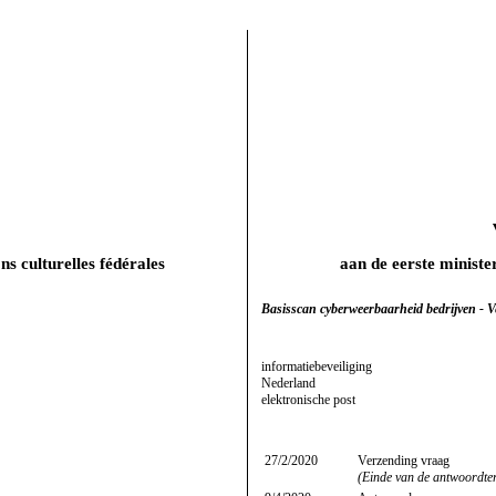
ns culturelles fédérales
aan de eerste minister
Basisscan cyberweerbaarheid bedrijven - Ve
informatiebeveiliging
Nederland
elektronische post
27/2/2020
Verzending vraag
(Einde van de antwoordte