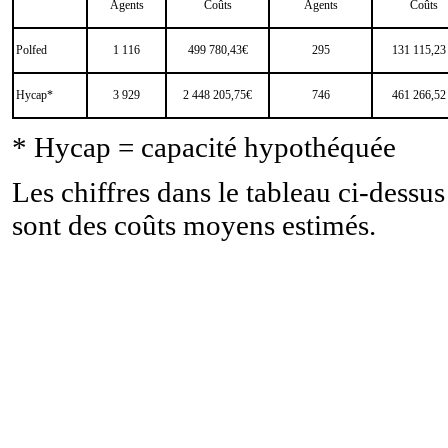
Agents
Coûts
Agents
Coûts
Polfed
1 116
499 780,43€
295
131 115,23
Hycap*
3 929
2 448 205,75€
746
461 266,52
* Hycap = capacité hypothéquée
Les chiffres dans le tableau ci-dessus
sont des coûts moyens estimés.