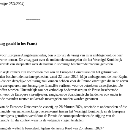
rmijn: 25/4/2024)
________
________
aag gesteld in het Frans)
é voor Europese Aangelegenheden, ben ik zo vrij de vraag van mijn ambtsgenoot, de heer
er te nemen. De vraag gaat over de unilaterale maatregelen die het Verenigd Koninkrijk
gebruik van sleepnetten over de bodem in sommige beschermde mariene gebieden.
ninkrijk immers zijn voornemen mee aan de Europese Commissie om het gebruik van
rtien beschermde mariene gebieden, vanaf 22 maart 2024. Mijn ambtsgenoot, de heer Rapin,
 die een dergelijke beslissing zou kunnen hebben voor de Franse vaartuigen die in de zeven
e zee opereren, met belangrijke financiële verliezen voor de betrokken visserijsector. De
offen worden. Uiteindelijk zou het verbod op bodemvisserij in de Britse beschermde
 voor de Europese visserijsector, aangezien de Scandinavische landen er ook onder te
ende maanden nieuwe unilaterale maatregelen zouden worden genomen.
an de Europese Unie over de visserij, op 26 februari 2024, teneinde te onderzoeken of die
 handels- en samenwerkingsovereenkomst tussen het Verenigd Koninkrijk en de Europese
eenvolgens getroffen werd door de Brexit, de coronapandemie en de stijging van de
risico's. In die context wens ik de volgende vragen te stellen:
ering als wettelijk beoordeeld tijdens de laatste Raad van 26 februari 2024?