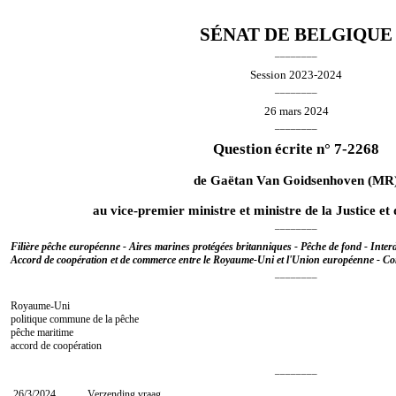
SÉNAT DE BELGIQUE
________
Session 2023-2024
________
26 mars 2024
________
Question écrite n° 7-2268
de
Gaëtan Van Goidsenhoven
(MR
au vice-premier ministre et ministre de la Justice e
________
Filière pêche européenne - Aires marines protégées britanniques - Pêche de fond - Interd
Accord de coopération et de commerce entre le Royaume-Uni et l'Union européenne - Co
________
Royaume-Uni
politique commune de la pêche
pêche maritime
accord de coopération
________
26/3/2024
Verzending vraag