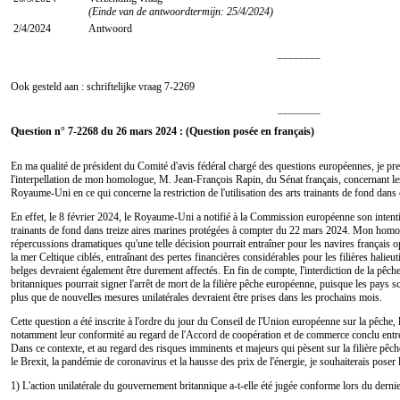
(Einde van de antwoordtermijn: 25/4/2024)
2/4/2024
Antwoord
________
Ook gesteld aan : schriftelijke vraag
7-2269
________
Question n° 7-2268 du 26 mars 2024 : (Question posée en français)
En ma qualité de président du Comité d'avis fédéral chargé des questions européennes, je pre
l'interpellation de mon homologue, M. Jean-François Rapin, du Sénat français, concernant les
Royaume-Uni en ce qui concerne la restriction de l'utilisation des arts trainants de fond dans 
En effet, le 8 février 2024, le Royaume-Uni a notifié à la Commission européenne son intention
trainants de fond dans treize aires marines protégées à compter du 22 mars 2024. Mon homol
répercussions dramatiques qu'une telle décision pourrait entraîner pour les navires français o
la mer Celtique ciblés, entraînant des pertes financières considérables pour les filières halie
belges devraient également être durement affectés. En fin de compte, l'interdiction de la pêch
britanniques pourrait signer l'arrêt de mort de la filière pêche européenne, puisque les pays s
plus que de nouvelles mesures unilatérales devraient être prises dans les prochains mois.
Cette question a été inscrite à l'ordre du jour du Conseil de l'Union européenne sur la pêche, 
notamment leur conformité au regard de l'Accord de coopération et de commerce conclu ent
Dans ce contexte, et au regard des risques imminents et majeurs qui pèsent sur la filière p
le Brexit, la pandémie de coronavirus et la hausse des prix de l'énergie, je souhaiterais poser 
1) L'action unilatérale du gouvernement britannique a-t-elle été jugée conforme lors du derni