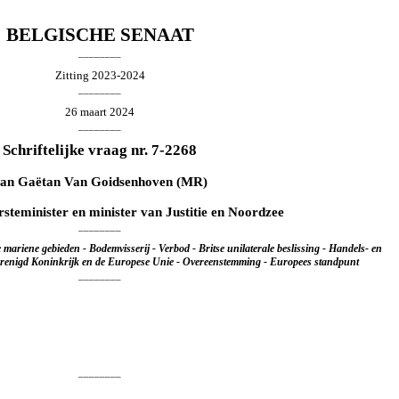
BELGISCHE SENAAT
________
Zitting 2023-2024
________
26 maart 2024
________
Schriftelijke vraag nr. 7-2268
van
Gaëtan Van Goidsenhoven
(MR)
rsteminister en minister van Justitie en Noordzee
________
 mariene gebieden - Bodemvisserij - Verbod - Britse unilaterale beslissing - Handels- en
renigd Koninkrijk en de Europese Unie - Overeenstemming - Europees standpunt
________
________