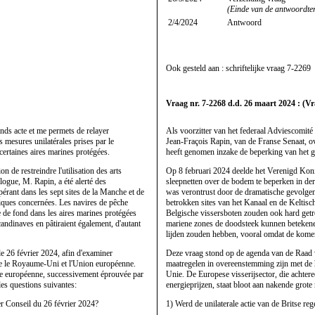
(Einde van de antwoordte
2/4/2024
Antwoord
Ook gesteld aan : schriftelijke vraag
7-2269
Vraag nr. 7-2268 d.d. 26 maart 2024 : (Vr
nds acte et me permets de relayer
Als voorzitter van het federaal Adviescomit
 mesures unilatérales prises par le
Jean-Fraçois Rapin, van de Franse Senaat, ov
certaines aires marines protégées.
heeft genomen inzake de beperking van het 
 de restreindre l'utilisation des arts
Op 8 februari 2024 deelde het Verenigd Ko
ogue, M. Rapin, a été alerté des
sleepnetten over de bodem te beperken in de
pérant dans les sept sites de la Manche et de
was verontrust door de dramatische gevolgen
utiques concernées. Les navires de pêche
betrokken sites van het Kanaal en de Keltisch
e de fond dans les aires marines protégées
Belgische vissersboten zouden ook hard getr
candinaves en pâtiraient également, d'autant
mariene zones de doodsteek kunnen betekenen
lijden zouden hebben, vooral omdat de kom
le 26 février 2024, afin d'examiner
Deze vraag stond op de agenda van de Raad v
re le Royaume-Uni et l'Union européenne.
maatregelen in overeenstemming zijn met de
êche européenne, successivement éprouvée par
Unie. De Europese visserijsector, die achter
les questions suivantes:
energieprijzen, staat bloot aan nakende grote 
er Conseil du 26 février 2024?
1) Werd de unilaterale actie van de Britse reg