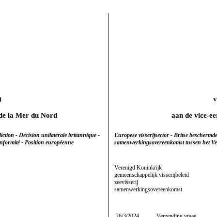
)
t de la Mer du Nord
aan de vice-ee
iction - Décision unilatérale britannique -
Europese visserijsector - Britse beschermde
nformité - Position européenne
samenwerkingsovereenkomst tussen het Ve
Verenigd Koninkrijk
gemeenschappelijk visserijbeleid
zeevisserij
samenwerkingsovereenkomst
26/3/2024
Verzending vraag