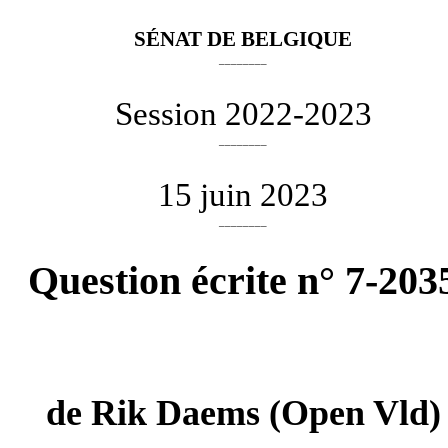
SÉNAT DE BELGIQUE
________
Session 2022-2023
________
15 juin 2023
________
Question écrite n° 7-203
de
Rik Daems
(Open Vld)