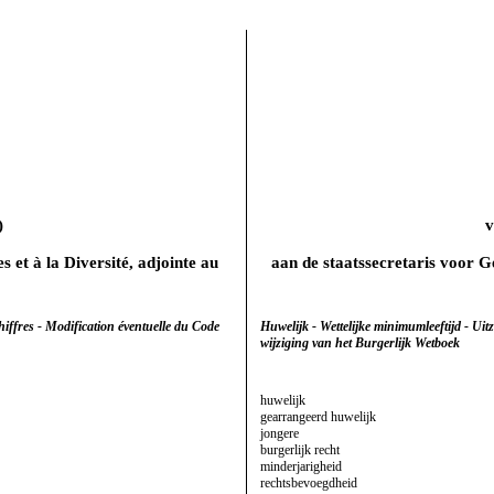
)
es et à la Diversité, adjointe au
aan de staatssecretaris voor G
iffres - Modification éventuelle du Code
Huwelijk - Wettelijke minimumleeftijd - Ui
wijziging van het Burgerlijk Wetboek
huwelijk
gearrangeerd huwelijk
jongere
burgerlijk recht
minderjarigheid
rechtsbevoegdheid