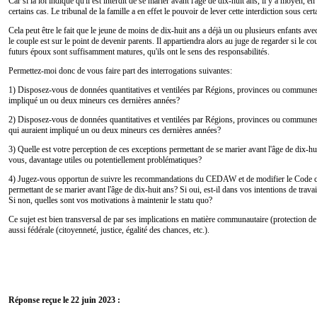
Car si la loi indique qu'il est interdit de se marier avant l'âge de dix-huit ans, il y a moyen, e
certains cas. Le tribunal de la famille a en effet le pouvoir de lever cette interdiction sous cer
Cela peut être le fait que le jeune de moins de dix-huit ans a déjà un ou plusieurs enfants
le couple est sur le point de devenir parents. Il appartiendra alors au juge de regarder si le co
futurs époux sont suffisamment matures, qu'ils ont le sens des responsabilités.
Permettez-moi donc de vous faire part des interrogations suivantes:
1) Disposez-vous de données quantitatives et ventilées par Régions, provinces ou communes
impliqué un ou deux mineurs ces dernières années?
2) Disposez-vous de données quantitatives et ventilées par Régions, provinces ou communes
qui auraient impliqué un ou deux mineurs ces dernières années?
3) Quelle est votre perception de ces exceptions permettant de se marier avant l'âge de dix-hu
vous, davantage utiles ou potentiellement problématiques?
4) Jugez-vous opportun de suivre les recommandations du CEDAW et de modifier le Code ci
permettant de se marier avant l'âge de dix-huit ans? Si oui, est-il dans vos intentions de travaill
Si non, quelles sont vos motivations à maintenir le statu quo?
Ce sujet est bien transversal de par ses implications en matière communautaire (protection de 
aussi fédérale (citoyenneté, justice, égalité des chances, etc.).
Réponse reçue le 22 juin 2023 :