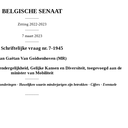
BELGISCHE SENAAT
________
Zitting 2022-2023
________
7 maart 2023
________
Schriftelijke vraag nr. 7-1945
van
Gaëtan Van Goidsenhoven
(MR)
endergelijkheid, Gelijke Kansen en Diversiteit, toegevoegd aan de
minister van Mobiliteit
________
tzonderingen - Huwelijken waarin minderjarigen zijn betrokken - Cijfers - Eventuele
________