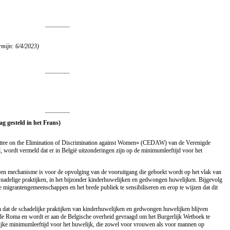
________
rmijn: 6/4/2023)
________
________
ag gesteld in het Frans)
ittee on the Elimination of Discrimination against Women» (CEDAW) van de Verenigde
, wordt vermeld dat er in België uitzonderingen zijn op de minimumleeftijd voor het
n mechanisme is voor de opvolging van de vooruitgang die geboekt wordt op het vlak van
adelige praktijken, in het bijzonder kinderhuwelijken en gedwongen huwelijken. Bijgevolg
e migrantengemeenschappen en het brede publiek te sensibiliseren en erop te wijzen dat dit
zen dat de schadelijke praktijken van kinderhuwelijken en gedwongen huwelijken blijven
de Roma en wordt er aan de Belgische overheid gevraagd om het Burgerlijk Wetboek te
lijke minimumleeftijd voor het huwelijk, die zowel voor vrouwen als voor mannen op