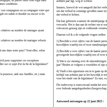
n Belgique, de passer outre cette règle dans
achttien jaar ligt, weg te werken.
taines conditions.
Immers, hoewel de wet aangeeft dat het verbod
 avec son compagnon ou sa compagne voire que
om dat verbod in sommige gevallen naast zic
uple est stable et durable ou encore si les
dat verbod te lichten.
Dat kan gebeuren wanneer de minderjarige al 
verwacht. Het is dan aan de rechter om te oo
volwassen genoeg zijn en voldoende verantw
 relatives au nombre de mariages ayant
Daarom wil ik u de volgende vragen stellen:
 relatives au nombre de mariages refusés
1) Beschikt u over cijfers van de laatste jare
huwelijken waarbij een of twee minderjarige
it ans dans notre pays? Sont-elles, selon
2) Beschikt u over cijfers van de laatste jare
geweigerde huwelijken waarbij een of twee m
vil pour supprimer ces exceptions
3) Wat is uw mening over de uitzonderingen d
er sur ce sujet d'ici la fin de la législature?
jaar? Bieden ze volgens u voordelen of zijn 
4) Vindt u het opportuun om in te gaan op 
la jeunesse, aide aux familles, etc.) mais
leeftijd van achttien jaar in het huwelijk te 
voor het einde van de legislatuur? Zo niet, 
Dit onderwerp is transversaal omdat het zow
over federale aangelegenheden (burgerschap, j
Antwoord ontvangen op 22 juni 2023 :