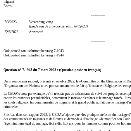
migrant
Roms
________
7/3/2023
Verzending vraag
(Einde van de antwoordtermijn: 6/4/2023)
22/6/2023
Antwoord
________
Ook gesteld aan : schriftelijke vraag
7-1943
Ook gesteld aan : schriftelijke vraag
7-1944
________
Question n° 7-1945 du 7 mars 2023 : (Question posée en français)
Dans son dernier rapport, présenté en octobre 2022, le «Committee on the Elimination of
l'Organisation des Nations unies pointait notamment le fait qu'il existe en Belgique des exce
Le CEDAW note par exemple qu'«il n'existe pas de mécanisme de suivi des progrès accomplis 
contre les pratiques préjudiciables, notamment le mariage d'enfants et le mariage forcé». I
les chefs religieux, les communautés de migrants et le grand public au fait que le mariage d'en
criminels».
Plus bas dans son rapport 2022, le CEDAW ajoute que «les pratiques néfastes du mariage d'en
des communautés de migrants et de Roms» et demande à l'État belge «de modifier son Code ci
l'âge minimum légal du mariage, fixé à dix-huit ans pour les femmes comme pour les homm