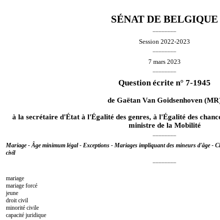
SÉNAT DE BELGIQUE
________
Session 2022-2023
________
7 mars 2023
________
Question écrite n° 7-1945
de
Gaëtan Van Goidsenhoven
(MR
à la secrétaire d'État à l'Égalité des genres, à l'Égalité des chanc
ministre de la Mobilité
________
Mariage - Âge minimum légal - Exceptions - Mariages impliquant des mineurs d'âge - Ch
civil
________
mariage
mariage forcé
jeune
droit civil
minorité civile
capacité juridique