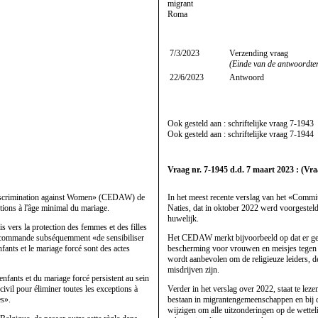
migrant
Roma
7/3/2023
Verzending vraag
(Einde van de antwoordte
22/6/2023
Antwoord
Ook gesteld aan : schriftelijke vraag
7-1943
Ook gesteld aan : schriftelijke vraag
7-1944
Vraag nr. 7-1945 d.d. 7 maart 2023 : (Vra
 Discrimination against Women» (CEDAW) de
In het meest recente verslag van het «Comm
ptions à l'âge minimal du mariage.
Naties, dat in oktober 2022 werd voorgesteld
huwelijk.
vers la protection des femmes et des filles
l recommande subséquemment «de sensibiliser
Het CEDAW merkt bijvoorbeeld op dat er gee
fants et le mariage forcé sont des actes
bescherming voor vrouwen en meisjes tegen n
wordt aanbevolen om de religieuze leiders, d
misdrijven zijn.
fants et du mariage forcé persistent au sein
vil pour éliminer toutes les exceptions à
Verder in het verslag over 2022, staat te le
es».
bestaan in migrantengemeenschappen en bij 
wijzigen om alle uitzonderingen op de wette