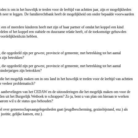
en is om in het huwelijk te treden voor de leeftijd van achttien jaar, zijn er mogelijkheden
h neer te leggen. De familierechtbank heeft de mogelijkheid om onder bepaalde voorwaarden
een of meerdere kinderen heeft met zijn of haar partner of omdat het koppel een kind
rdelen of het koppel een stabiele en duurzame relatie heeft, of de toekomstige gehuwden
oordelijkheidszin hebben.
n, die opgedeeld zijn per gewest, provincie of gemeente, met betrekking tot het aantal
n zijn betrokken?
n, die opgedeeld zijn per gewest, provincie of gemeente, met betrekking tot het aantal
inderjarigen zijn betrokken?
ie het mogelijk maken om in ons land in het huwelijk te treden voor de leeftijd van achttien
ze veeleer problematisch?
de aanbevelingen van het CEDAW en de uitzonderingen die het mogelijk maken om voor de
treden uit het Burgerlijk Wetboek te schrappen? Zo ja, bent u van plan om hieraan te werken
waarom wil u de status quo behouden?
el over gemeenschapsaangelegenheden gaat (jeugdbescherming, gezinsbijstand, enz.) als
ustitie, gelijke kansen, enz.).