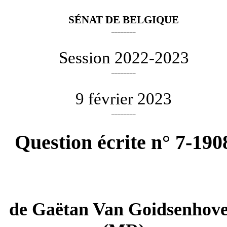
SÉNAT DE BELGIQUE
________
Session 2022-2023
________
9 février 2023
________
Question écrite n° 7-190
de
Gaëtan Van Goidsenhov