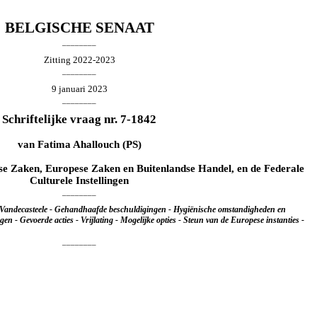
BELGISCHE SENAAT
________
Zitting 2022-2023
________
9 januari 2023
________
Schriftelijke vraag nr. 7-1842
van
Fatima Ahallouch
(PS)
se Zaken, Europese Zaken en Buitenlandse Handel, en de Federale
Culturele Instellingen
________
 Vandecasteele - Gehandhaafde beschuldigingen - Hygiënische omstandigheden en
en - Gevoerde acties - Vrijlating - Mogelijke opties - Steun van de Europese instanties -
________