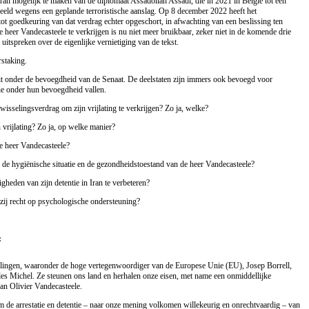
ran mogelijk te maken van de diplomaat Assadollah Assadi, die in 2021 in België tot een
deeld wegens een geplande terroristische aanslag. Op 8 december 2022 heeft het
ot goedkeuring van dat verdrag echter opgeschort, in afwachting van een beslissing ten
 heer Vandecasteele te verkrijgen is nu niet meer bruikbaar, zeker niet in de komende drie
itspreken over de eigenlijke vernietiging van de tekst.
rstaking.
eit onder de bevoegdheid van de Senaat. De deelstaten zijn immers ook bevoegd voor
ie onder hun bevoegdheid vallen.
twisselingsverdrag om zijn vrijlating te verkrijgen? Zo ja, welke?
vrijlating? Zo ja, op welke manier?
e heer Vandecasteele?
r de hygiënische situatie en de gezondheidstoestand van de heer Vandecasteele?
eden van zijn detentie in Iran te verbeteren?
zij recht op psychologische ondersteuning?
:
ellingen, waaronder de hoge vertegenwoordiger van de Europese Unie (EU), Josep Borrell,
les Michel. Ze steunen ons land en herhalen onze eisen, met name een onmiddellijke
van Olivier Vandecasteele.
de arrestatie en detentie – naar onze mening volkomen willekeurig en onrechtvaardig – van