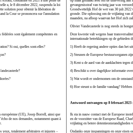
llah Assadi, condamné en 2021 à une peine de
op maat gemaakt leek om de uitlevering aan I
nnelle a, le 8 décembre 2022, suspendu la loi
gevangenisstraf van twintig jaar was veroor
tte solution pour obtenir la libération de
Grondwettelijk Hof de wet van 30 juli 2022 t
uand la Cour se prononcera sur l'annulation
gronde. Die oplossing om de vrijlating van de
maanden, na afloop waarvan het Hof zich zal u
Olivier Vandecasteele is nog steeds in honge
tés fédérées sont également compétentes en
Deze kwestie valt wegens haar transversalit
internationale betrekkingen op de gebieden d
ation? Si oui, quelles sont-elles?
1) Heeft de regering andere opties dan het ui
açon?
2) Steunen de Europese bestuursorganen zijn 
3) Kent u de aard van de aanklachten tegen d
 Vandecasteele?
4) Beschikt u over dagelijkse informatie ove
liorées?
5) Wat wordt er ondernomen om de omstandigh
6) Hoe steunt u de familie vandaag? Hebben 
Antwoord ontvangen op 8 februari 2023 
on européenne (UE), Josep Borrell, ainsi que
Ik sta in nauw contact met de Europese inst
t l’écho de nos demandes, notamment quant à
en de voorzitter van de Europese Raad, Char
e.
vrijlating en betere detentieomstandigheden 
s yeux, totalement arbitraires et injustes –
Ondanks onze inspanningen en onze eisen om 