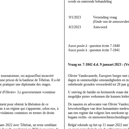
wrede en onterende behandeling
9/1/2023
Verzending vraag
(Einde van de antwoordte
8/2/2023
Antwoord
Aussi posée à : question écrite
7-1840
Aussi posée à : question écrite
7-1841
Vraag nr. 7-1842 d.d. 9 januari 2023 : (Vr
 tournaisienne, est aujourd'hui incarcéré
Olivier Vandecasteele, Europees burger met d
une prison de la banlieue de Téhéran. Il a été
dagen in onmenselijke omstandigheden en in 
 pratiquer une diplomatie des otages.
onbekende gronden veroordeeld tot 28 jaar gev
ôté d'Olivier». Le gouvernement «continue
U ontving de familie en herinnerde eraan dat 
mogelijke pistes verkennen die kunnen leiden
ent pour obtenir la libération de ce
De naasten en advocaten van Olivier Vandecas
mis à un régime qui s'apparente, selon eux, à
bewerkstelligen van deze humanitaire medewe
es violations commises en termes de droits
aan een regime dat volgens hen neerkomt op m
begane rechts- en mensenrechtenschendingen
mars 2022 avec Téhéran, un texte semblant
België rekende op het op 11 maart 2022 met 