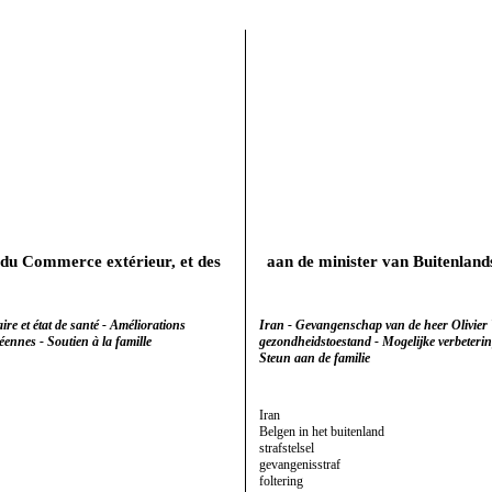
t du Commerce extérieur, et des
aan de minister van Buitenland
re et état de santé - Améliorations
Iran - Gevangenschap van de heer Olivier
éennes - Soutien à la famille
gezondheidstoestand - Mogelijke verbetering
Steun aan de familie
Iran
Belgen in het buitenland
strafstelsel
gevangenisstraf
foltering