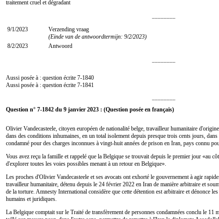
traitement cruel et dégradant
________
9/1/2023
Verzending vraag
(Einde van de antwoordtermijn: 9/2/2023)
8/2/2023
Antwoord
________
Aussi posée à : question écrite
7-1840
Aussi posée à : question écrite
7-1841
________
Question n° 7-1842 du 9 janvier 2023 : (Question posée en français)
Olivier Vandecasteele, citoyen européen de nationalité belge, travailleur humanitaire d'origine
dans des conditions inhumaines, en un total isolement depuis presque trois cents jours, dans 
condamné pour des charges inconnues à vingt-huit années de prison en Iran, pays connu pour
Vous avez reçu la famille et rappelé que la Belgique se trouvait depuis le premier jour «au c
d'explorer toutes les voies possibles menant à un retour en Belgique».
Les proches d'Olivier Vandecasteele et ses avocats ont exhorté le gouvernement à agir rapidem
travailleur humanitaire, détenu depuis le 24 février 2022 en Iran de manière arbitraire et sou
de la torture. Amnesty International considère que cette détention est arbitraire et dénonce l
humains et juridiques.
La Belgique comptait sur le Traité de transfèrement de personnes condamnées conclu le 11 