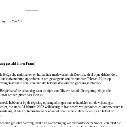
________
rmijn: 9/2/2023)
________
________
aag gesteld in het Frans)
e Belgische nationaliteit en humanitair medewerker uit Doornik, zit al bijna driehonderd
totale afzondering opgesloten in een gevangenis aan de rand van Teheran. Hij is op
angenisstraf in Iran, een land dat bekend staat om zijn gijzelingsdiplomatie.
België vanaf de eerste dag «aan de zijde van Olivier» stond. De regering «blijft alle
 naar een terugkeer naar België».
teele hebben er bij de regering op aangedrongen snel te handelen om de vrijlating te
rker, die sinds 24 februari 2022 willekeurig in Iran wordt vastgehouden en onderworpen is
arteling. Amnesty International beschouwt deze detentie als willekeurig en hekelt de
.
Teheran gesloten Verdrag inzake de overbrenging van veroordeelde personen, een tekst die