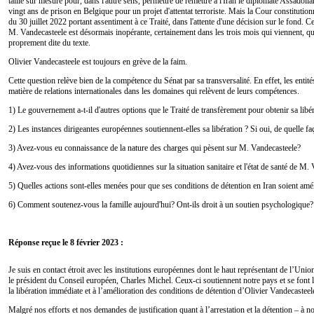
taillé sur mesure pour, dans l'autre sens, permettre de remettre à l'Iran le diplomate Assado
vingt ans de prison en Belgique pour un projet d'attentat terroriste. Mais la Cour constitutio
du 30 juillet 2022 portant assentiment à ce Traité, dans l'attente d'une décision sur le fond. Ce
M. Vandecasteele est désormais inopérante, certainement dans les trois mois qui viennent, q
proprement dite du texte.
Olivier Vandecasteele est toujours en grève de la faim.
Cette question relève bien de la compétence du Sénat par sa transversalité. En effet, les enti
matière de relations internationales dans les domaines qui relèvent de leurs compétences.
1) Le gouvernement a-t-il d'autres options que le Traité de transfèrement pour obtenir sa libér
2) Les instances dirigeantes européennes soutiennent-elles sa libération ? Si oui, de quelle f
3) Avez-vous eu connaissance de la nature des charges qui pèsent sur M. Vandecasteele?
4) Avez-vous des informations quotidiennes sur la situation sanitaire et l'état de santé de M.
5) Quelles actions sont-elles menées pour que ses conditions de détention en Iran soient amé
6) Comment soutenez-vous la famille aujourd'hui? Ont-ils droit à un soutien psychologique?
Réponse reçue le 8 février 2023 :
Je suis en contact étroit avec les institutions européennes dont le haut représentant de l’Uni
le président du Conseil européen, Charles Michel. Ceux-ci soutiennent notre pays et se fon
la libération immédiate et à l’amélioration des conditions de détention d’Olivier Vandecasteel
Malgré nos efforts et nos demandes de justification quant à l’arrestation et la détention – à no