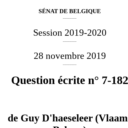
SÉNAT DE BELGIQUE
________
Session 2019-2020
________
28 novembre 2019
________
Question écrite n° 7-18
de
Guy D'haeseleer
(Vlaam