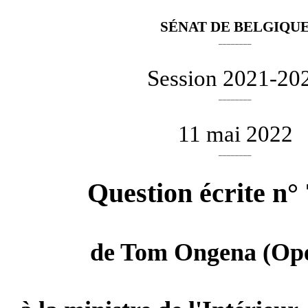
SÉNAT DE BELGIQU
________
Session 2021-20
________
11 mai 2022
________
Question écrite n°
de
Tom Ongena
(Ope