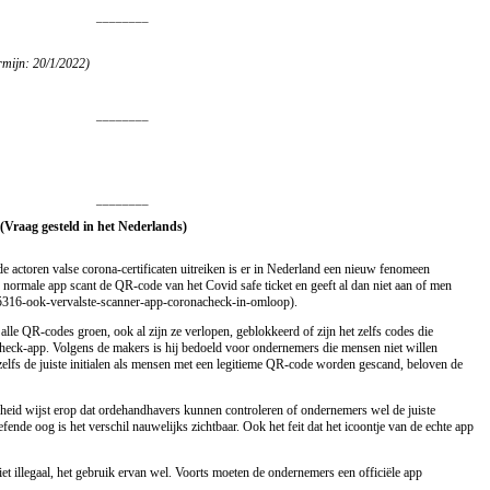
________
rmijn: 20/1/2022)
________
________
 (Vraag gesteld in het Nederlands)
ide actoren valse corona-certificaten uitreiken is er in Nederland een nieuw fenomeen
normale app scant de QR-code van het Covid safe ticket en geeft al dan niet aan of men
2405316-ook-vervalste-scanner-app-coronacheck-in-omloop).
alle QR-codes groen, ook al zijn ze verlopen, geblokkeerd of zijn het zelfs codes die
heck-app. Volgens de makers is hij bedoeld voor ondernemers die mensen niet willen
zelfs de juiste initialen als mensen met een legitieme QR-code worden gescand, beloven de
eid wijst erop dat ordehandhavers kunnen controleren of ondernemers wel de juiste
nde oog is het verschil nauwelijks zichtbaar. Ook het feit dat het icoontje van de echte app
et illegaal, het gebruik ervan wel. Voorts moeten de ondernemers een officiële app