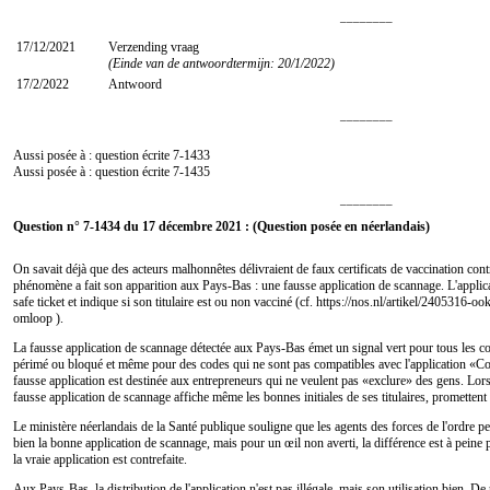
________
17/12/2021
Verzending vraag
(Einde van de antwoordtermijn: 20/1/2022)
17/2/2022
Antwoord
________
Aussi posée à : question écrite
7-1433
Aussi posée à : question écrite
7-1435
________
Question n° 7-1434 du 17 décembre 2021 : (Question posée en néerlandais)
On savait déjà que des acteurs malhonnêtes délivraient de faux certificats de vaccination co
phénomène a fait son apparition aux Pays-Bas : une fausse application de scannage. L'appl
safe ticket et indique si son titulaire est ou non vacciné (cf. https://nos.nl/artikel/2405316-
omloop ).
La fausse application de scannage détectée aux Pays-Bas émet un signal vert pour tous les co
périmé ou bloqué et même pour des codes qui ne sont pas compatibles avec l'application «C
fausse application est destinée aux entrepreneurs qui ne veulent pas «exclure» des gens. Lor
fausse application de scannage affiche même les bonnes initiales de ses titulaires, promettent
Le ministère néerlandais de la Santé publique souligne que les agents des forces de l'ordre peu
bien la bonne application de scannage, mais pour un œil non averti, la différence est à peine 
la vraie application est contrefaite.
Aux Pays-Bas, la distribution de l'application n'est pas illégale, mais son utilisation bien. De