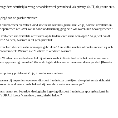
aag: deze schriftelijke vraag behandelt zowel gezondheid, als privacy, als IT, als justitie en is
legd aan de geachte minister:
n ondernemers die valse Covid safe ticket scanners gebruiken? Zo ja, hoeveel arrestaties in
ar opereerden ze? Over welke soort onderneming ging het? Wat waren hun beweegredenen?
 verbieden van vervalste certificaten op te treden tegen valse scan-apps? Zo ja, wat houdt
ten? Zo neen, waarom is dit geen prioriteit?
dachten die deze valse scan-apps gebruiken? Aan welke sancties of boetes moeten zij zich
 Waarom wel? Waarom niet? Gelieve te verklaren waarom.
s? Worden deze verboden enkel bij gebruik zoals in Nederland of is het bezit ervan reeds
deze app vervolgd worden? Wat is de legale status van «concurrerende» apps die QR-codes
en privacy probleem? Zo ja, in welke mate en hoe?
en bij inspecties tegenover dit soort frauduleuze praktijken die op het eerste zicht niet
onze ordehandhavers reeds bekend zijn met deze valse scanner-apps?
s vanuit een bepaalde ideologische ingeving dit soort frauduleuze apps gebruiken? In
s VOKA, Horeca Vlaanderen, enz., hierbij helpen?