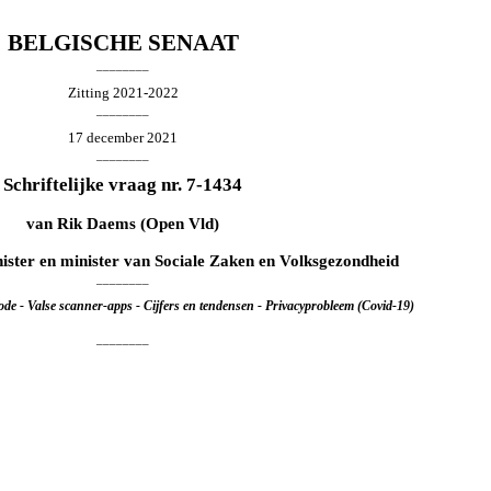
BELGISCHE SENAAT
________
Zitting 2021-2022
________
17 december 2021
________
Schriftelijke vraag nr. 7-1434
van
Rik Daems
(Open Vld)
nister en minister van Sociale Zaken en Volksgezondheid
________
de - Valse scanner-apps - Cijfers en tendensen - Privacyprobleem (Covid-19)
________