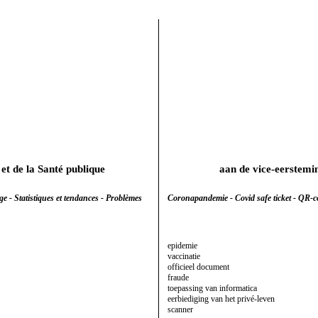
 et de la Santé publique
aan de vice-eerstemi
e - Statistiques et tendances - Problèmes
Coronapandemie - Covid safe ticket - QR-co
epidemie
vaccinatie
officieel document
fraude
toepassing van informatica
eerbiediging van het privé-leven
scanner