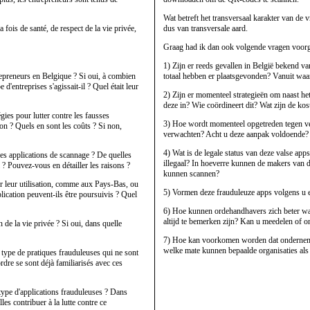
Wat betreft het transversaal karakter van de vr
a fois de santé, de respect de la vie privée,
dus van transversale aard.
Graag had ik dan ook volgende vragen voorge
1) Zijn er reeds gevallen in België bekend va
repreneurs en Belgique ? Si oui, à combien
totaal hebben er plaatsgevonden? Vanuit wa
d'entreprises s'agissait-il ? Quel était leur
2) Zijn er momenteel strategieën om naast het
deze in? Wie coördineert dit? Wat zijn de kos
égies pour lutter contre les fausses
3) Hoe wordt momenteel opgetreden tegen ver
ion ? Quels en sont les coûts ? Si non,
verwachten? Acht u deze aanpak voldoende?
4) Wat is de legale status van deze valse app
ses applications de scannage ? De quelles
illegaal? In hoeverre kunnen de makers van 
? Pouvez-vous en détailler les raisons ?
kunnen scannen?
 sur leur utilisation, comme aux Pays-Bas, ou
5) Vormen deze frauduleuze apps volgens u e
pplication peuvent-ils être poursuivis ? Quel
6) Hoe kunnen ordehandhavers zich beter wapen
altijd te bemerken zijn? Kan u meedelen of 
 de la vie privée ? Si oui, dans quelle
7) Hoe kan voorkomen worden dat ondernemer
welke mate kunnen bepaalde organisaties al
 type de pratiques frauduleuses qui ne sont
rdre se sont déjà familiarisés avec ces
 type d'applications frauduleuses ? Dans
s contribuer à la lutte contre ce