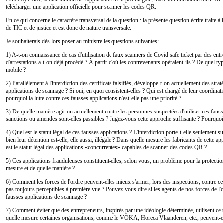
télécharger une application officielle pour scanner les codes QR.
En ce qui concerne le caractère transversal de la question : la présente question écrite traite à l
de TIC et de justice et est donc de nature transversale.
Je souhaiterais dès lors poser au ministre les questions suivantes:
1) A-t-on connaissance de cas d'utilisation de faux scanners de Covid safe ticket par des ent
d'arrestations a-t-on déjà procédé ? À partir d'où les contrevenants opéraient-ils ? De quel type 
mobile ?
2) Parallèlement à l'interdiction des certificats falsifiés, développe-t-on actuellement des strat
applications de scannage ? Si oui, en quoi consistent-elles ? Qui est chargé de leur coordinat
pourquoi la lutte contre ces fausses applications n'est-elle pas une priorité ?
3) De quelle manière agit-on actuellement contre les personnes suspectées d'utiliser ces faus
sanctions ou amendes sont-elles passibles ? Jugez-vous cette approche suffisante ? Pourquoi 
4) Quel est le statut légal de ces fausses applications ? L'interdiction porte-t-elle seulement
bien leur détention est-elle, elle aussi, illégale ? Dans quelle mesure les fabricants de cette a
est le statut légal des applications «concurrentes» capables de scanner des codes QR ?
5) Ces applications frauduleuses constituent-elles, selon vous, un problème pour la protection
mesure et de quelle manière ?
6) Comment les forces de l'ordre peuvent-elles mieux s'armer, lors des inspections, contre ce
pas toujours perceptibles à première vue ? Pouvez-vous dire si les agents de nos forces de l'o
fausses applications de scannage ?
7) Comment éviter que des entrepreneurs, inspirés par une idéologie déterminée, utilisent ce
quelle mesure certaines organisations, comme le VOKA, Horeca Vlaanderen, etc., peuvent-elle