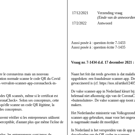
17/12/2021
Verzending vraag
(Einde van de antwoordte
17/2/2022
Antwoord
Aussi posée à : question écrite
7-1433
Aussi posée à : question écrite
7-1435
Vraag nr. 7-1434 d.d. 17 december 2021 :
ntre le coronavirus mais un nouveau
Naast het feit dat reeds geweten is dat malaf
ication normale scanne le code QR du Covid
opgedoken: een frauduleuze scanner-app. De 
ook-vervalste-scanner-app-coronacheck-in-
gevaccineerd is (cf. https://nos.nl/artikel/
De valse scanner-app in Nederland kleurt bij 
des QR scannés, même si le certificat est
helemaal niet afkomstig zijn van de CoronaC
oronaCheck». Selon ses concepteurs, cette
«buitensluiten». De valse scanner-app toont 
squ'elle scanne un code QR légitime, la
makers.
 les concepteurs.
Het Nederlandse ministerie van Volksgezondh
vent vérifier si les entrepreneurs utilisent
scanner-app gebruiken, maar voor het ongeoefe
perceptible, d'autant plus que même l'icône de
is nagemaakt maakt dit moeilijker.
In Nederland is het verspreiden van de app ni
 plus, les entrepreneurs sont tenus de
downloaden om de QR-codes te scannen.