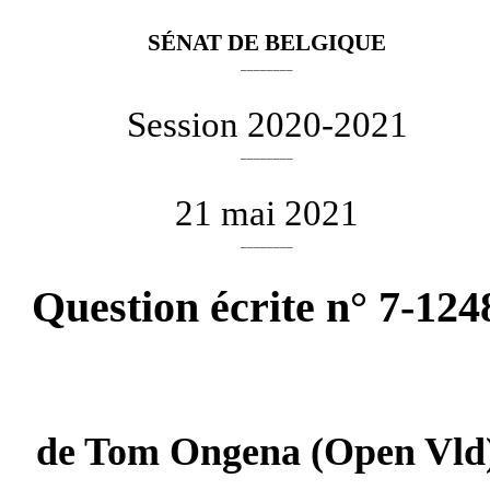
SÉNAT DE BELGIQUE
________
Session 2020-2021
________
21 mai 2021
________
Question écrite n° 7-124
de
Tom Ongena
(Open Vld