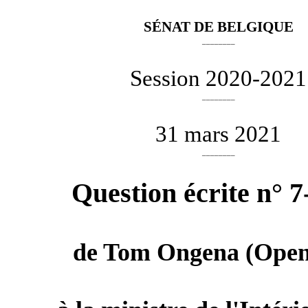
SÉNAT DE BELGIQUE
________
Session 2020-2021
________
31 mars 2021
________
Question écrite n° 7
de
Tom Ongena
(Open