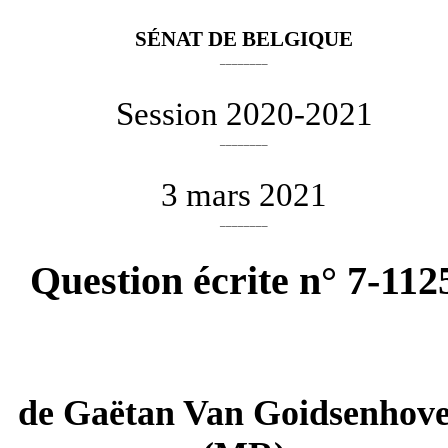
SÉNAT DE BELGIQUE
________
Session 2020-2021
________
3 mars 2021
________
Question écrite n° 7-112
de
Gaëtan Van Goidsenhov