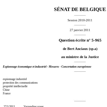
SÉNAT DE BELGIQUE
________
Session 2010-2011
________
27 janvier 2011
________
Question écrite n° 5-965
de
Bert Anciaux
(sp.a)
au ministre de la Justice
________
Espionnage économique et industriel - Mesures - Concertation européenne
________
espionnage industriel
protection des communications
propriété intellectuelle
Chine
France
________
27/1/2011
Verzending vraag