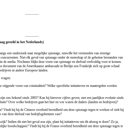
________
________
raag gesteld in het Nederlands)
langs een onderzoek naar mogelijke spionage, omwille het vermoeden van ernstige
 concurrenten. Niet elk geval van spionage onder de motorkap of de geheime bestanden van
t in de media. Nochtans blijkt deze vorm van spionage en diefstal veelvuldig voor te komen.
ekt document van de Amerikaanse ambassade in Berlijn zou Frankrijk zich op grote schaal
bedrijven in andere Europese landen.
 vragen:
e stijgende vorm van criminaliteit? Welke specifieke initiatieven en maatregelen werden
ijn ons bekend sinds 2005? Kan hij hierover cijfers geven, met een jaarlijkse evolutie sinds
olutie? Over welke bedrijven gaat het hier en wie waren de daders (landen en bedrijven)?
 Vindt hij bij de Chinese overheid bereidheid om deze spionage tegen te werken of stelt hij
n van deze diefstal van bedrijfsgeheimen vast?
k? Indien dit niet het geval zou zijn, plant hij initiatieven om dit alsnog te doen? Zo ja,
lijke boodschappen? Vindt hij bij de Franse overheid bereidheid om deze spionage tegen te