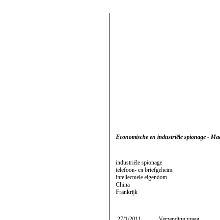
Economische en industriële spionage - Maa
industriële spionage
telefoon- en briefgeheim
intellectuele eigendom
China
Frankrijk
27/1/2011
Verzending vraag