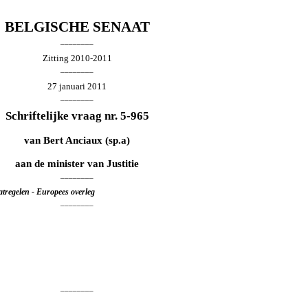
BELGISCHE SENAAT
________
Zitting 2010-2011
________
27 januari 2011
________
Schriftelijke vraag nr. 5-965
van
Bert Anciaux
(sp.a)
aan de minister van Justitie
________
tregelen - Europees overleg
________
________