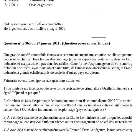
7/12/2011
Dossier gesloten
________
Ook gesteld aan : schriftelijke vraag
5-966
Heringediend als : schriftelijke vraag
5-4619
________
Question n° 5-965 du 27 janvier 2011 : (Question posée en néerlandais)
Une grande société automobile française a récemment entamé une enquête car elle soupçonnai
concurrents chinois. Tous les cas d'espionnage (sous les capots des voitures ou dans les fic
industrielle) n'apparaissent pas dans les médias. Cette forme d'espionnage ou de vol semble 
Selon un document, ayant fait l'objet d'une fuite, de l'ambassade américaine à Berlin, la Fran
industriel à grande échelle auprès de sociétés d'autres pays européens.
J'aimerais obtenir une réponse aux questions suivantes.
1) Le ministre est-il conscient de cette forme croissante de criminalité ? Quelles initiatives et
égard ? Quand et par qui ?
2) Combien de faits d'espionnage économique nous sont-ils connus depuis 2005 ? Le ministre 
mentionnant une évolution annuelle depuis 2005 ? À quelles initiatives cette évolution a-t-ell
concernées ? Qui étaient les auteurs de l'espionnage (pays et entreprises) ?
3) A-t-on déjà discuté de ce phénomène avec la Chine? Le ministre estime-t-il que les autorité
espionnage ou constate-t-il plutôt un silence ou un encouragement de ce vol des secrets indus
4) A-t-on déjà discuté de ce phénomène avec la France ? Dans la négative, le ministre envisage