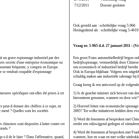
7/12/2011
Dossier gesloten
Ook gesteld aan : schriftelijke vraag
5-966
Heringediend als : schriftelijke vraag
5-4619
Vraag nr. 5-965 d.d. 27 januari 2011 : (V
t un grave espionnage industriel par des
Een groot Frans automobielbedrijf begon on
hiers secrets d'une entreprise économique ou
bedrijfsspionage, vermoedelijk door Chinese
pourtant fréquente, y compris en Europe.
een economisch of industrieel bedrijf bereik
ce se rendrait coupable d'espionnage
Ook in Europa blijkbaar. Volgens een uitgel
schuldig maken aan industriële sabotage bij 
Graag kreeg ik een antwoord op de volgende
 mesures spécifiques ont-elles été prises à cet
1) Is de geachte minister zich bewust van dez
hieromtrent genomen, wanneer en door wie?
peut-il donner des chiffres à ce sujet, en
2) Hoeveel feiten van economische spionage z
e mené ? Quelles sont les sociétés
2005? Tot welke initiatieven leidden deze ev
3) Werd dit fenomeen al besproken met China?
s chinoises sont disposées à lutter contre cet
eerder een stilzwijgend gedogen of stimulere
triels ?
4) Werd dit fenomeen al besproken met Frankrij
-t-il de le faire ? Dans l'affirmative, quand,
wanneer, hoe en waar en met welke uitdrukke